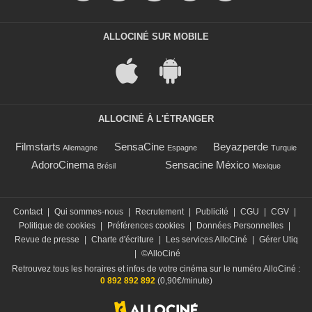
ALLOCINÉ SUR MOBILE
ALLOCINÉ À L'ÉTRANGER
Filmstarts
SensaCine
Beyazperde
Allemagne
Espagne
Turquie
AdoroCinema
Sensacine México
Brésil
Mexique
Contact
|
Qui sommes-nous
|
Recrutement
|
Publicité
|
CGU
|
CGV
|
Politique de cookies
|
Préférences cookies
|
Données Personnelles
|
Revue de presse
|
Charte d'écriture
|
Les services AlloCiné
|
Gérer Utiq
|
©AlloCiné
Retrouvez tous les horaires et infos de votre cinéma sur le numéro AlloCiné :
0 892 892 892
(0,90€/minute)