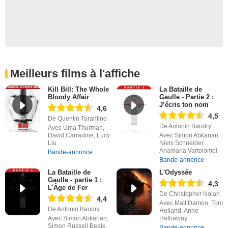
Meilleurs films à l'affiche
Kill Bill: The Whole
La Bataille de
Bloody Affair
Gaulle - Partie 2 :
J’écris ton nom
4,6
4,5
De Quentin Tarantino
De Antonin Baudry
Avec Uma Thurman,
David Carradine, Lucy
Avec Simon Abkarian,
Liu
Niels Schneider,
Anamaria Vartolomei
Bande-annonce
Bande-annonce
La Bataille de
L'Odyssée
Gaulle - partie 1 :
4,3
L'Âge de Fer
De Christopher Nolan
4,4
Avec Matt Damon, Tom
De Antonin Baudry
Holland, Anne
Avec Simon Abkarian,
Hathaway
Simon Russell Beale,
Bande-annonce