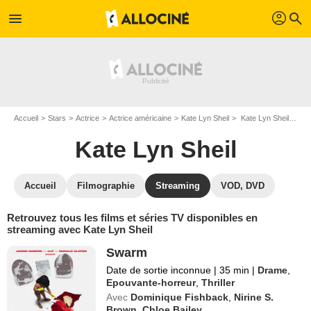
profil
menu
search
Accueil
Stars
Actrice
Actrice américaine
Kate Lyn Sheil
Kate Lyn Sheil : Films et séries online
Kate Lyn Sheil
Accueil
Filmographie
Streaming
VOD, DVD
Retrouvez tous les films et séries TV disponibles en
streaming avec Kate Lyn Sheil
Swarm
Date de sortie inconnue
|
35 min
|
Drame
,
Epouvante-horreur
,
Thriller
Avec
Dominique Fishback
,
Nirine S.
Brown
,
Chloe Bailey