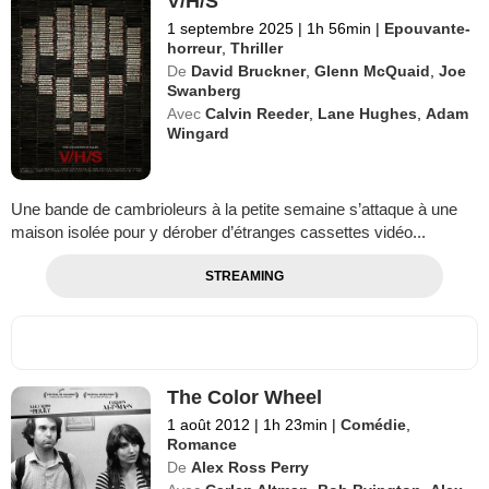
V/H/S
1 septembre 2025
|
1h 56min
|
Epouvante-
horreur
,
Thriller
De
David Bruckner
,
Glenn McQuaid
,
Joe
Swanberg
Avec
Calvin Reeder
,
Lane Hughes
,
Adam
Wingard
Une bande de cambrioleurs à la petite semaine s’attaque à une
maison isolée pour y dérober d’étranges cassettes vidéo...
STREAMING
The Color Wheel
1 août 2012
|
1h 23min
|
Comédie
,
Romance
De
Alex Ross Perry