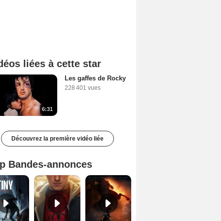
déos liées à cette star
Les gaffes de Rocky
228 401 vues
6:31
Découvrez la première vidéo liée
p Bandes-annonces
Mutiny Bande-annonce VO STFR
Spider-Man: Brand New Day Bande-annonce VO STFR
L'Odyssée Bande-annonce VO STFR