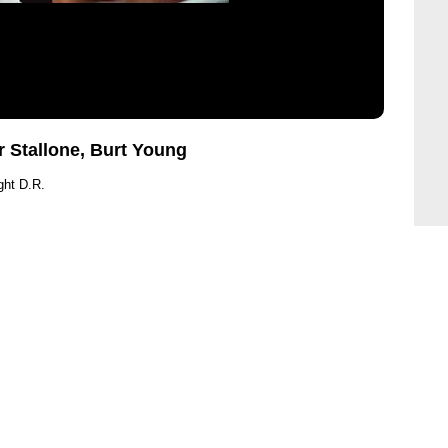
r Stallone, Burt Young
ght D.R.