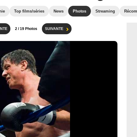
hie
Top films/séries
News
Photos
Streaming
Récom
NTE
2
/ 19 Photos
SUIVANTE