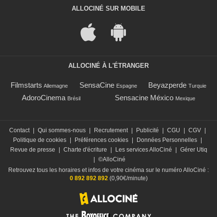
ALLOCINÉ SUR MOBILE
ALLOCINÉ À L'ÉTRANGER
Filmstarts
SensaCine
Beyazperde
Allemagne
Espagne
Turquie
AdoroCinema
Sensacine México
Brésil
Mexique
Contact
|
Qui sommes-nous
|
Recrutement
|
Publicité
|
CGU
|
CGV
|
Politique de cookies
|
Préférences cookies
|
Données Personnelles
|
Revue de presse
|
Charte d'écriture
|
Les services AlloCiné
|
Gérer Utiq
|
©AlloCiné
Retrouvez tous les horaires et infos de votre cinéma sur le numéro AlloCiné :
0 892 892 892
(0,90€/minute)