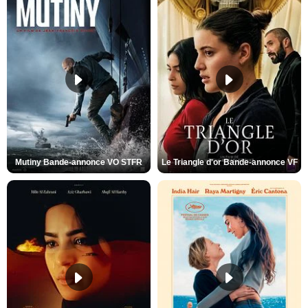
Mutiny Bande-annonce VO STFR
Le Triangle d'or Bande-annonce VF