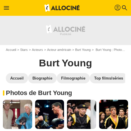
profil
menu
search
Accueil
Stars
Acteurs
Acteur américain
Burt Young
Burt Young : Photos de ses films et séries
Burt Young
Accueil
Biographie
Filmographie
Top films/séries
Photos de Burt Young