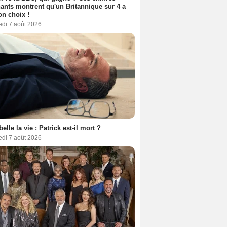
ants montrent qu'un Britannique sur 4 a
son choix !
edi 7 août 2026
belle la vie : Patrick est-il mort ?
edi 7 août 2026