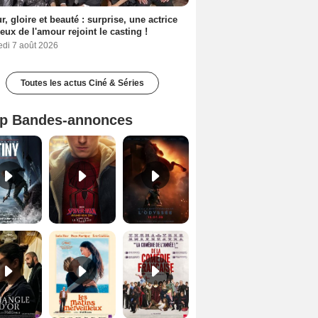
, gloire et beauté : surprise, une actrice
eux de l'amour rejoint le casting !
edi 7 août 2026
Toutes les actus Ciné & Séries
p Bandes-annonces
Mutiny Bande-annonce VO STFR
Spider-Man: Brand New Day Bande-annonce VO STFR
L'Odyssée Bande-annonce VO STFR
Le Triangle d'or Bande-annonce VF
Les Matins merveilleux Bande-annonce VF
De la Comédie-Française Teaser VF