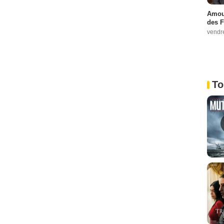
Amour
des F
vendr
To