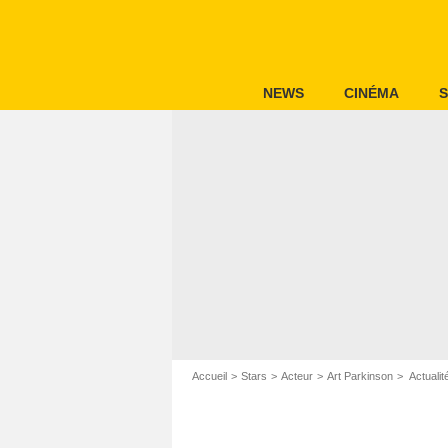
NEWS
CINÉMA
S
Accueil
Stars
Acteur
Art Parkinson
Actualit