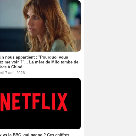
n nous appartient : "Pourquoi vous
ez me voir ?"... La mère de Milo tombe de
face à Chloé
edi 7 août 2026
ix vs la BBC, qui gagne ? Ces chiffres