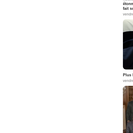
étonn
fait 
vendr
Plus 
vendr