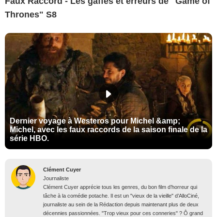
Faux Raccord - Les gaffes et erreurs de "Game of
Thrones" S8
Dernier voyage à Westeros pour Michel &amp;
Michel, avec les faux raccords de la saison finale de la
série HBO.
Clément Cuyer
Journaliste
Clément Cuyer apprécie tous les genres, du bon film d’horreur qui
tâche à la comédie potache. Il est un "vieux de la vieille" d’AlloCiné,
journaliste au sein de la Rédaction depuis maintenant plus de deux
décennies passionnées. "Trop vieux pour ces conneries" ? Ô grand