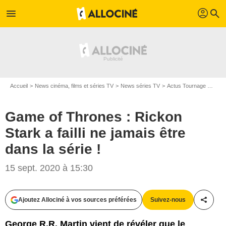
profil
menu
search
Accueil
News cinéma, films et séries TV
News séries TV
Actus Tournage Séries TV
Game of Thrones : Rickon
Stark a failli ne jamais être
dans la série !
15 sept. 2020 à 15:30
HBO
Ajoutez Allociné à vos sources préférées
Suivez-nous
Partag
George R.R. Martin vient de révéler que le