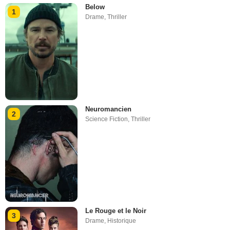
Below
1
Drame
,
Thriller
Neuromancien
2
Science Fiction
,
Thriller
Le Rouge et le Noir
3
Drame
,
Historique