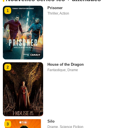
Prisoner
1
Thriller
,
Action
House of the Dragon
2
Fantastique
,
Drame
Silo
3
Drame
,
Science Fiction