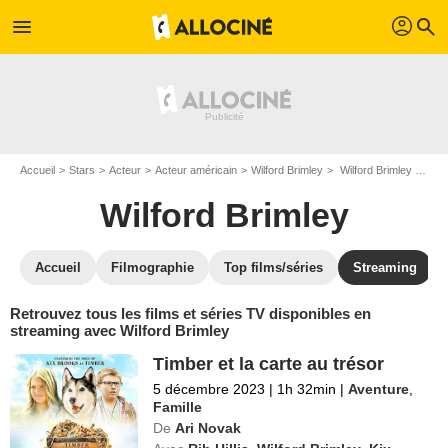
profil
menu
search
Accueil
Stars
Acteur
Acteur américain
Wilford Brimley
Wilford Brimley : Films et séries online
Wilford Brimley
Accueil
Filmographie
Top films/séries
Streaming
Retrouvez tous les films et séries TV disponibles en
streaming avec Wilford Brimley
Timber et la carte au trésor
5 décembre 2023
|
1h 32min
|
Aventure
,
Famille
De
Ari Novak