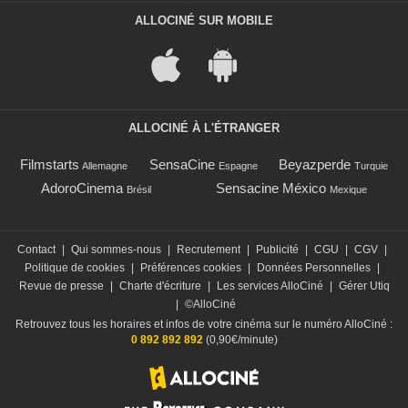
ALLOCINÉ SUR MOBILE
ALLOCINÉ À L'ÉTRANGER
Filmstarts
SensaCine
Beyazperde
Allemagne
Espagne
Turquie
AdoroCinema
Sensacine México
Brésil
Mexique
Contact
|
Qui sommes-nous
|
Recrutement
|
Publicité
|
CGU
|
CGV
|
Politique de cookies
|
Préférences cookies
|
Données Personnelles
|
Revue de presse
|
Charte d'écriture
|
Les services AlloCiné
|
Gérer Utiq
|
©AlloCiné
Retrouvez tous les horaires et infos de votre cinéma sur le numéro AlloCiné :
0 892 892 892
(0,90€/minute)