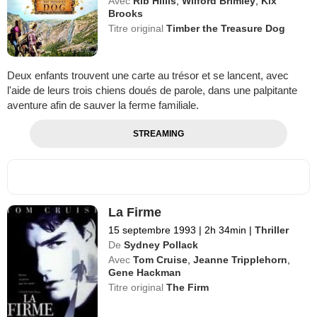
Avec
Rib Hillis
,
Wilford Brimley
,
Kix
Brooks
Titre original
Timber the Treasure Dog
Deux enfants trouvent une carte au trésor et se lancent, avec
l'aide de leurs trois chiens doués de parole, dans une palpitante
aventure afin de sauver la ferme familiale.
STREAMING
La Firme
15 septembre 1993
|
2h 34min
|
Thriller
De
Sydney Pollack
Avec
Tom Cruise
,
Jeanne Tripplehorn
,
Gene Hackman
Titre original
The Firm