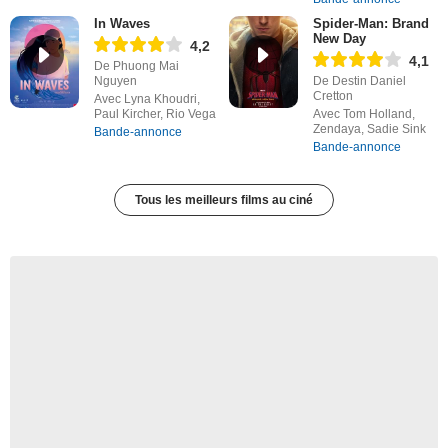
In Waves
Spider-Man: Brand
New Day
4,2
4,1
De Phuong Mai
Nguyen
De Destin Daniel
Cretton
Avec Lyna Khoudri,
Paul Kircher, Rio Vega
Avec Tom Holland,
Zendaya, Sadie Sink
Bande-annonce
Bande-annonce
Tous les meilleurs films au ciné