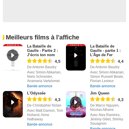
Meilleurs films à l'affiche
La Bataille de
La Bataille de
Gaulle - Partie 2 :
Gaulle - partie 1 :
J’écris ton nom
L'Âge de Fer
4,5
4,4
De Antonin Baudry
De Antonin Baudry
Avec Simon Abkarian,
Avec Simon Abkarian,
Niels Schneider,
Simon Russell Beale,
Anamaria Vartolomei
Florian Lesieur
Bande-annonce
Bande-annonce
L'Odyssée
Jim Queen
4,3
4,3
De Christopher Nolan
De Marco Nguyen,
Nicolas Athane
Avec Matt Damon, Tom
Holland, Anne
Avec Alex Ramires,
Hathaway
Jérémy Gillet, Shirley
Souagnon
Bande-annonce
Bande-annonce