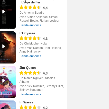
: L'Âge de Fer
4,4
De Antonin Baudry
Avec Simon Abkarian, Simon
Russell Beale, Florian Lesieur
Bande-annonce
L'Odyssée
4,3
De Christopher Nolan
Avec Matt Damon, Tom Holland,
Anne Hathaway
Bande-annonce
Jim Queen
4,3
De Marco Nguyen, Nicolas
Athane
Avec Alex Ramires, Jérémy Gillet,
Shirley Souagnon
Bande-annonce
In Waves
4,2