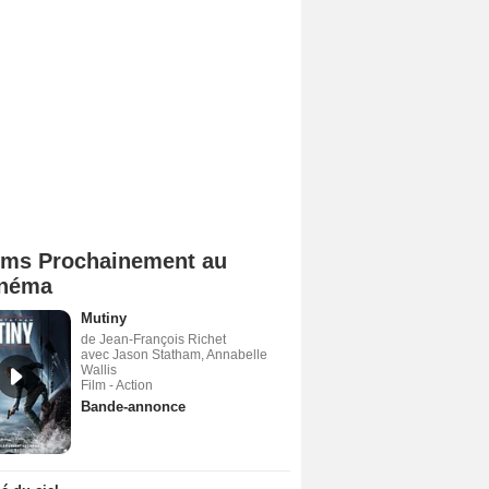
lms Prochainement au
néma
Mutiny
de Jean-François Richet
avec Jason Statham, Annabelle
Wallis
Film - Action
Bande-annonce