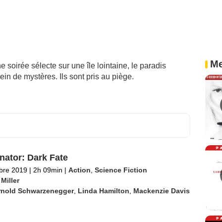
Me
 soirée sélecte sur une île lointaine, le paradis
ein de mystères. Ils sont pris au piège.
nator: Dark Fate
bre 2019
|
2h 09min
|
Action
,
Science Fiction
Miller
rnold Schwarzenegger
,
Linda Hamilton
,
Mackenzie Davis