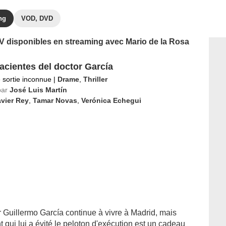
ng
VOD, DVD
 TV disponibles en streaming avec Mario de la Rosa
acientes del doctor García
 sortie inconnue
|
Drame
,
Thriller
par
José Luis Martín
vier Rey
,
Tamar Novas
,
Verónica Echegui
r Guillermo García continue à vivre à Madrid, mais
 qui lui a évité le peloton d'exécution est un cadeau