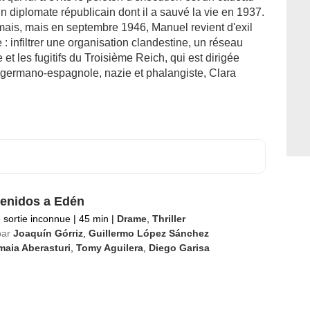
n diplomate républicain dont il a sauvé la vie en 1937.
jamais, mais en septembre 1946, Manuel revient d'exil
 : infiltrer une organisation clandestine, un réseau
 et les fugitifs du Troisième Reich, qui est dirigée
 germano-espagnole, nazie et phalangiste, Clara
enidos a Edén
 sortie inconnue
|
45 min
|
Drame
,
Thriller
par
Joaquín Górriz
,
Guillermo López Sánchez
aia Aberasturi
,
Tomy Aguilera
,
Diego Garisa