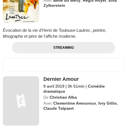
Avec
Belle du Berry
,
Régis Royer
,
Elsa
Zylberstein
Évocation de la vie d'Henri de Toulouse-Lautrec, peintre,
lithographe et père de l'affiche moderne.
STREAMING
Dernier Amour
9 avril 2019
|
0h 51min
|
Comédie
dramatique
De
Christian Alba
Avec
Clementine Amouroux
,
Ivry Gitlis
,
Claude Talpaert