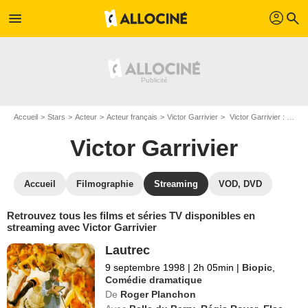
profil
menu
search
Accueil
Stars
Acteur
Acteur français
Victor Garrivier
Victor Garrivier : Films et séries online
Victor Garrivier
Accueil
Filmographie
Streaming
VOD, DVD
Retrouvez tous les films et séries TV disponibles en
streaming avec Victor Garrivier
Lautrec
9 septembre 1998
|
2h 05min
|
Biopic
,
Comédie dramatique
De
Roger Planchon