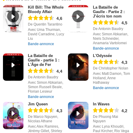
Kill Bill: The Whole
La Bataille de
Bloody Affair
Gaulle - Partie 2 :
J’écris ton nom
4,6
4,5
De Quentin Tarantino
De Antonin Baudry
Avec Uma Thurman,
David Carradine, Lucy
Avec Simon Abkarian,
Liu
Niels Schneider,
Anamaria Vartolomei
Bande-annonce
Bande-annonce
La Bataille de
L'Odyssée
Gaulle - partie 1 :
4,3
L'Âge de Fer
De Christopher Nolan
4,4
Avec Matt Damon, Tom
De Antonin Baudry
Holland, Anne
Avec Simon Abkarian,
Hathaway
Simon Russell Beale,
Bande-annonce
Florian Lesieur
Bande-annonce
Jim Queen
In Waves
4,3
4,2
De Marco Nguyen,
De Phuong Mai
Nicolas Athane
Nguyen
Avec Alex Ramires,
Avec Lyna Khoudri,
Jérémy Gillet, Shirley
Paul Kircher, Rio Vega