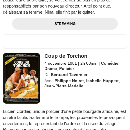
responsabilités par son nouveau directeur. A tel point que,
délaissant sa femme, Nina, elle finit par le quitter.
STREAMING
Coup de Torchon
4 novembre 1981
|
2h 08min
|
Comédie
,
Drame
,
Policier
De
Bertrand Tavernier
Avec
Philippe Noiret
,
Isabelle Huppert
,
Jean-Pierre Marielle
Lucien Cordier, unique policier d'une petite bourgade africaine, est
un être faible. Sa femme le trompe, les proxénètes le provoquent
ouvertement, le représentant de l'ordre est la risée du village.
Rabroué par son supérieur, Lucien entre dans une folie