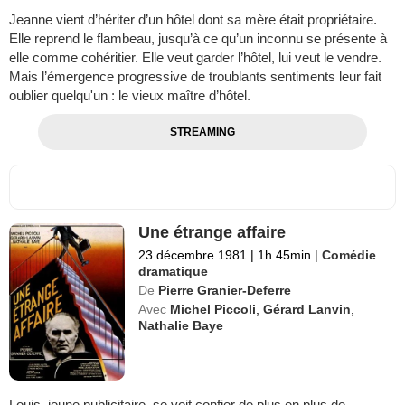
Jeanne vient d’hériter d’un hôtel dont sa mère était propriétaire.
Elle reprend le flambeau, jusqu’à ce qu’un inconnu se présente à
elle comme cohéritier. Elle veut garder l’hôtel, lui veut le vendre.
Mais l’émergence progressive de troublants sentiments leur fait
oublier quelqu'un : le vieux maître d’hôtel.
STREAMING
Une étrange affaire
23 décembre 1981
|
1h 45min
|
Comédie
dramatique
De
Pierre Granier-Deferre
Avec
Michel Piccoli
,
Gérard Lanvin
,
Nathalie Baye
Louis, jeune publicitaire, se voit confier de plus en plus de