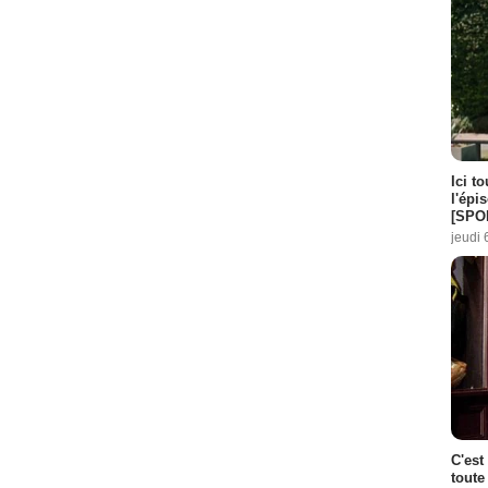
Ici t
l'épi
[SPO
jeudi 
C'est
toute