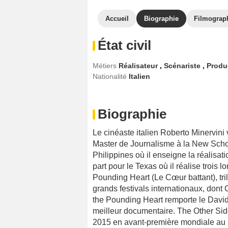
Accueil
Biographie
Filmograp
État civil
Métiers
Réalisateur
,
Scénariste
,
Produ
Nationalité
Italien
Biographie
Le cinéaste italien Roberto Minervini v
Master de Journalisme à la New Schoo
Philippines où il enseigne la réalisa
part pour le Texas où il réalise troi
Pounding Heart (Le Cœur battant), tri
grands festivals internationaux, dont
the Pounding Heart remporte le David d
meilleur documentaire. The Other Side (
2015 en avant-première mondiale au 