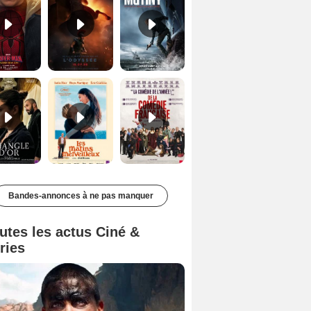
Le Triangle d'or Bande-annonce VF
Les Matins merveilleux Bande-annonce VF
De la Comédie-Française Teaser VF
Bandes-annonces à ne pas manquer
utes les actus Ciné &
ries
icles Mejía
Mean Gene Kelton
Alan Lyddiard