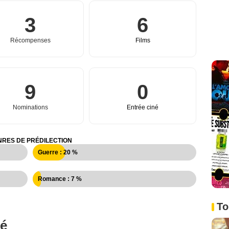
3
6
Récompenses
Films
9
0
Nominations
Entrée ciné
RES DE PRÉDILECTION
Guerre : 20 %
Romance : 7 %
To
né