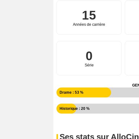
15
Années de carrière
0
Série
GEN
Drame : 53 %
Historique : 20 %
Ses stats sur AlloCi