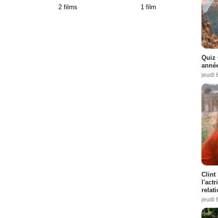
2 films
1 film
Quiz 
année
jeudi 
Clint
l'act
relat
jeudi 