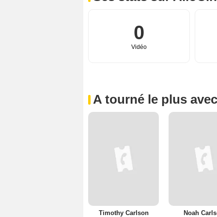
0
Vidéo
A tourné le plus ave
Timothy Carlson
Noah Carl