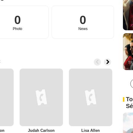
0
0
Photo
News
c
To
Sé
son
Judah Carlson
Lisa Allen
Per