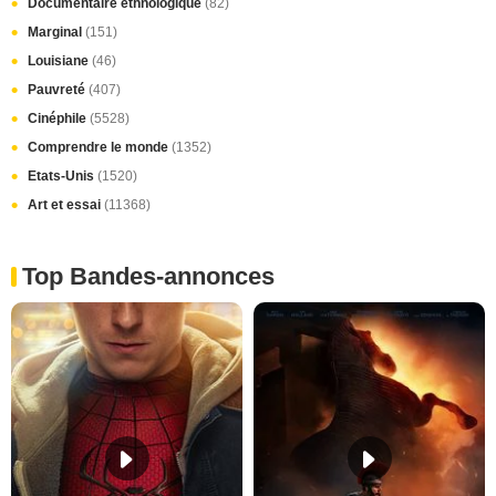
Documentaire ethnologique
(82)
Marginal
(151)
Louisiane
(46)
Pauvreté
(407)
Cinéphile
(5528)
Comprendre le monde
(1352)
Etats-Unis
(1520)
Art et essai
(11368)
Top Bandes-annonces