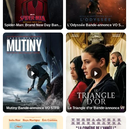
Spider-Man: Brand New Day Bande-annonce VO STFR
L'Odyssée Bande-annonce VO STFR
Mutiny Bande-annonce VO STFR
Le Triangle d'or Bande-annonce VF