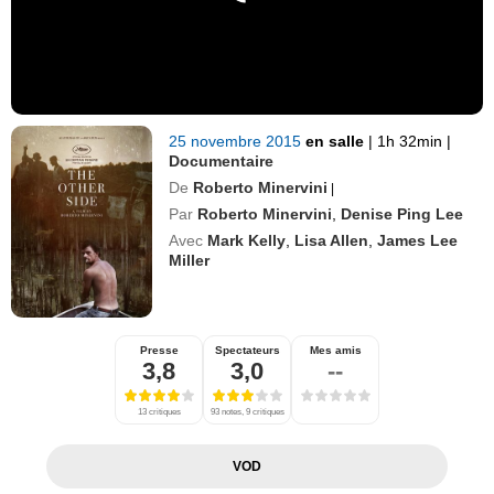
25 novembre 2015
en salle
|
1h 32min
|
Documentaire
De
Roberto Minervini
|
Par
Roberto Minervini
,
Denise Ping Lee
Avec
Mark Kelly
,
Lisa Allen
,
James Lee
Miller
Presse
Spectateurs
Mes amis
3,8
3,0
--
13 critiques
93 notes, 9 critiques
VOD