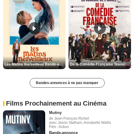
Les Matins merveilleux Bande-annonce VF
De la Comédie-Française Teaser VF
Bandes-annonces à ne pas manquer
Films Prochainement au Cinéma
Mutiny
de Jean-François Richet
avec Jason Statham, Annabelle Wallis
Film - Action
Bande-annonce