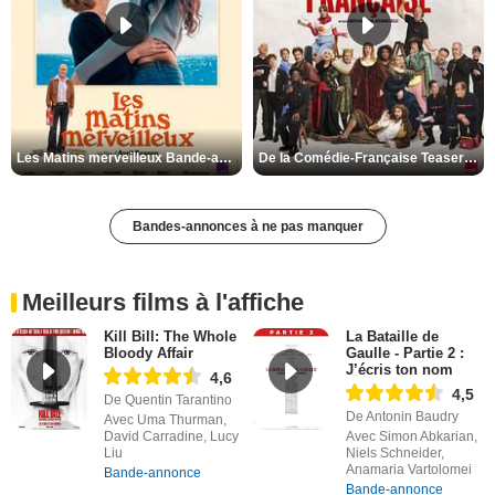
Les Matins merveilleux Bande-annonce VF
De la Comédie-Française Teaser VF
Bandes-annonces à ne pas manquer
Meilleurs films à l'affiche
Kill Bill: The Whole
La Bataille de
Bloody Affair
Gaulle - Partie 2 :
J’écris ton nom
4,6
4,5
De Quentin Tarantino
De Antonin Baudry
Avec Uma Thurman,
David Carradine, Lucy
Avec Simon Abkarian,
Liu
Niels Schneider,
Anamaria Vartolomei
Bande-annonce
Bande-annonce