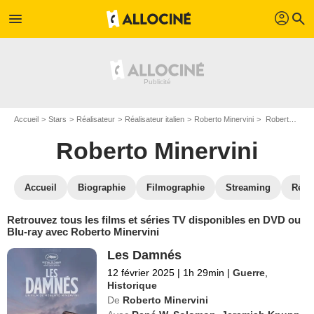
profil
menu
search
Accueil
Stars
Réalisateur
Réalisateur italien
Roberto Minervini
Roberto Minervini : ses Blu-Ray, DVD, VOD, SVOD
Roberto Minervini
Accueil
Biographie
Filmographie
Streaming
Réco
Retrouvez tous les films et séries TV disponibles en DVD ou
Blu-ray avec Roberto Minervini
Les Damnés
12 février 2025
|
1h 29min
|
Guerre
,
Historique
De
Roberto Minervini