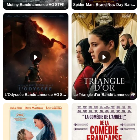
Mutiny Bande-annonce VO STFR
Spider-Man: Brand New Day Bande-annonce VO STFR
L'Odyssée Bande-annonce VO STFR
Le Triangle d'or Bande-annonce VF