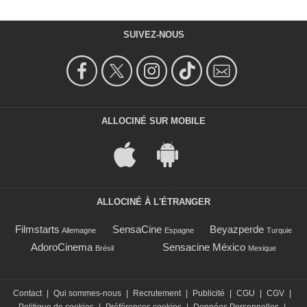
SUIVEZ-NOUS
ALLOCINÉ SUR MOBILE
ALLOCINÉ À L'ÉTRANGER
Filmstarts
SensaCine
Beyazperde
Allemagne
Espagne
Turquie
AdoroCinema
Sensacine México
Brésil
Mexique
Contact
|
Qui sommes-nous
|
Recrutement
|
Publicité
|
CGU
|
CGV
|