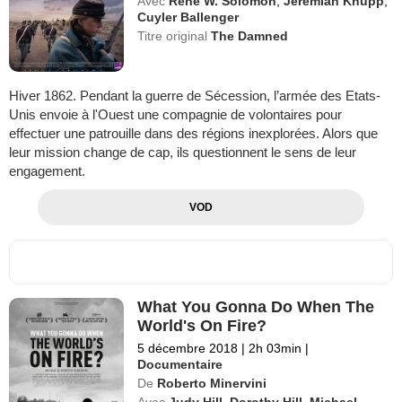
Avec
René W. Solomon
,
Jeremiah Knupp
,
Cuyler Ballenger
Titre original
The Damned
Hiver 1862. Pendant la guerre de Sécession, l’armée des Etats-
Unis envoie à l'Ouest une compagnie de volontaires pour
effectuer une patrouille dans des régions inexplorées. Alors que
leur mission change de cap, ils questionnent le sens de leur
engagement.
VOD
What You Gonna Do When The
World's On Fire?
5 décembre 2018
|
2h 03min
|
Documentaire
De
Roberto Minervini
Avec
Judy Hill
,
Dorothy Hill
,
Michael