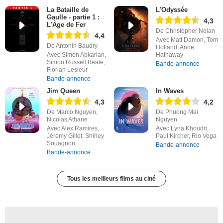
La Bataille de
L'Odyssée
Gaulle - partie 1 :
4,3
L'Âge de Fer
De Christopher Nolan
4,4
Avec Matt Damon, Tom
De Antonin Baudry
Holland, Anne
Avec Simon Abkarian,
Hathaway
Simon Russell Beale,
Bande-annonce
Florian Lesieur
Bande-annonce
Jim Queen
In Waves
4,3
4,2
De Marco Nguyen,
De Phuong Mai
Nicolas Athane
Nguyen
Avec Alex Ramires,
Avec Lyna Khoudri,
Jérémy Gillet, Shirley
Paul Kircher, Rio Vega
Souagnon
Bande-annonce
Bande-annonce
Tous les meilleurs films au ciné