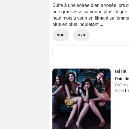
Suite à une soirée bien arrosée lors 
une grossesse survenue plus tôt que pr
neuf mois à venir en filmant sa femm
plus en plus inquiétant,...
VOD
DVD
Girls
Date de
Créée 
Avec
L