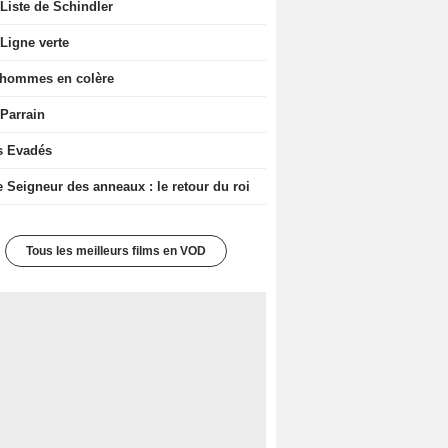
Liste de Schindler
Ligne verte
 hommes en colère
 Parrain
s Evadés
e Seigneur des anneaux : le retour du roi
Tous les meilleurs films en VOD