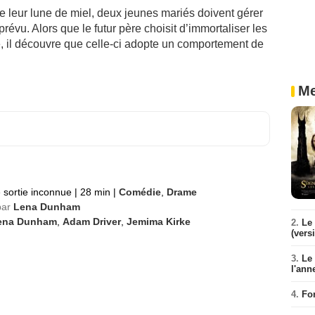
de leur lune de miel, deux jeunes mariés doivent gérer
évu. Alors que le futur père choisit d’immortaliser les
e, il découvre que celle-ci adopte un comportement de
Me
 sortie inconnue
|
28 min
|
Comédie
,
Drame
par
Lena Dunham
ena Dunham
,
Adam Driver
,
Jemima Kirke
2.
Le 
(vers
3.
Le
l'ann
4.
Fo