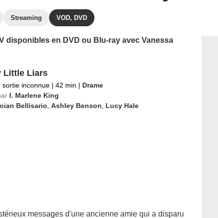
Streaming
VOD, DVD
 TV disponibles en DVD ou Blu-ray avec Vanessa
 Little Liars
 sortie inconnue
|
42 min
|
Drame
par
I. Marlene King
oian Bellisario
,
Ashley Benson
,
Lucy Hale
stérieux messages d'une ancienne amie qui a disparu