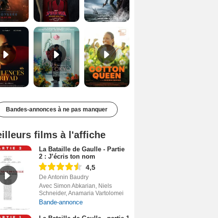
Les Silences de Riyad Bande-annonce VO STFR
Des Fleurs pour Tokyo Bande-annonce VO STFR
Cotton Queen Bande-annonce VO STFR
Bandes-annonces à ne pas manquer
illeurs films à l'affiche
La Bataille de Gaulle - Partie
2 : J’écris ton nom
4,5
De Antonin Baudry
Avec Simon Abkarian, Niels
Schneider, Anamaria Vartolomei
Bande-annonce