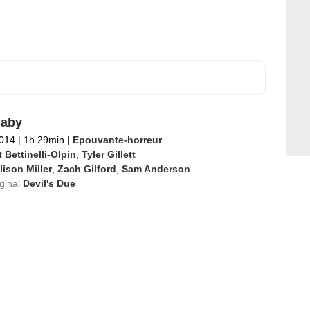
Baby
2014
|
1h 29min
|
Epouvante-horreur
 Bettinelli-Olpin
,
Tyler Gillett
lison Miller
,
Zach Gilford
,
Sam Anderson
iginal
Devil's Due