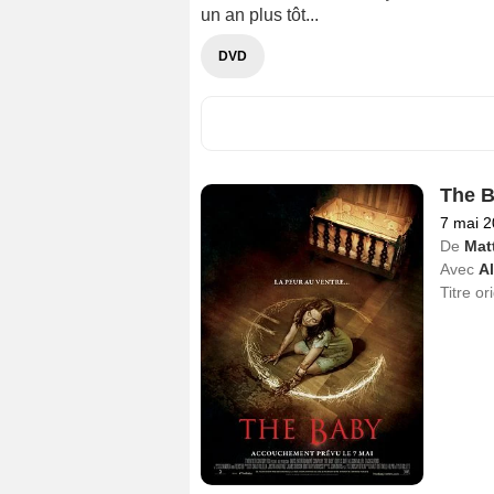
un an plus tôt...
DVD
The 
7 mai 
De
Matt
Avec
Al
Titre or