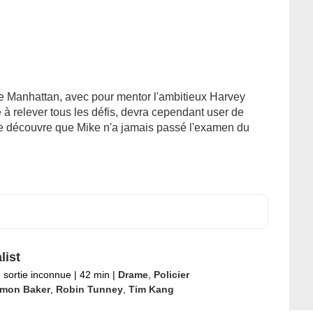
e Manhattan, avec pour mentor l'ambitieux Harvey
 à relever tous les défis, devra cependant user de
ne découvre que Mike n'a jamais passé l'examen du
list
 sortie inconnue
|
42 min
|
Drame
,
Policier
imon Baker
,
Robin Tunney
,
Tim Kang