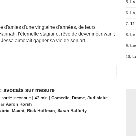
5.
La 
6.
La 
7.
12
de d'amies d'une vingtaine d'années, de leurs
annah, l'éternelle stagiaire, rêve de devenir écrivain ;
8.
Le
Jessa aimerait gagner sa vie de son art.
9.
Le
10.
L
 : avocats sur mesure
 sortie inconnue
|
42 min
|
Comédie
,
Drame
,
Judiciaire
par
Aaron Korsh
abriel Macht
,
Rick Hoffman
,
Sarah Rafferty