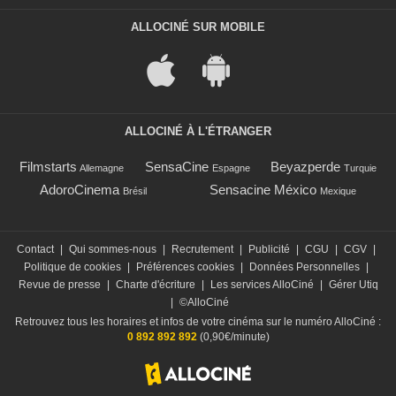
ALLOCINÉ SUR MOBILE
ALLOCINÉ À L'ÉTRANGER
Filmstarts
SensaCine
Beyazperde
Allemagne
Espagne
Turquie
AdoroCinema
Sensacine México
Brésil
Mexique
Contact
|
Qui sommes-nous
|
Recrutement
|
Publicité
|
CGU
|
CGV
|
Politique de cookies
|
Préférences cookies
|
Données Personnelles
|
Revue de presse
|
Charte d'écriture
|
Les services AlloCiné
|
Gérer Utiq
|
©AlloCiné
Retrouvez tous les horaires et infos de votre cinéma sur le numéro AlloCiné :
0 892 892 892
(0,90€/minute)