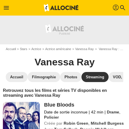
profil
menu
search
Accueil
Stars
Actrice
Actrice américaine
Vanessa Ray
Vanessa Ray : Films et séries online
Vanessa Ray
Accueil
Filmographie
Photos
Streaming
VOD, DV
Retrouvez tous les films et séries TV disponibles en
streaming avec Vanessa Ray
Blue Bloods
Date de sortie inconnue
|
42 min
|
Drame
,
Policier
Créée par
Robin Green
,
Mitchell Burgess