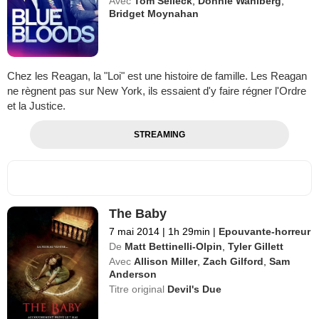
Avec
Tom Selleck
,
Donnie Wahlberg
,
Bridget Moynahan
Chez les Reagan, la "Loi" est une histoire de famille. Les Reagan
ne règnent pas sur New York, ils essaient d'y faire régner l'Ordre
et la Justice.
STREAMING
The Baby
7 mai 2014
|
1h 29min
|
Epouvante-horreur
De
Matt Bettinelli-Olpin
,
Tyler Gillett
Avec
Allison Miller
,
Zach Gilford
,
Sam
Anderson
Titre original
Devil's Due