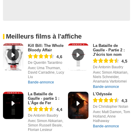
Meilleurs films à l'affiche
Kill Bill: The Whole
La Bataille de
Bloody Affair
Gaulle - Partie 2 :
J’écris ton nom
4,6
4,5
De Quentin Tarantino
De Antonin Baudry
Avec Uma Thurman,
David Carradine, Lucy
Avec Simon Abkarian,
Liu
Niels Schneider,
Anamaria Vartolomei
Bande-annonce
Bande-annonce
La Bataille de
L'Odyssée
Gaulle - partie 1 :
4,3
L'Âge de Fer
De Christopher Nolan
4,4
Avec Matt Damon, Tom
De Antonin Baudry
Holland, Anne
Avec Simon Abkarian,
Hathaway
Simon Russell Beale,
Bande-annonce
Florian Lesieur