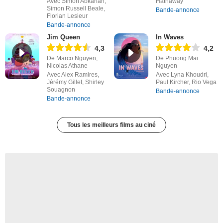
Avec Simon Abkarian,
Hathaway
Simon Russell Beale,
Bande-annonce
Florian Lesieur
Bande-annonce
Jim Queen
In Waves
4,3
4,2
De Marco Nguyen,
De Phuong Mai
Nicolas Athane
Nguyen
Avec Alex Ramires,
Avec Lyna Khoudri,
Jérémy Gillet, Shirley
Paul Kircher, Rio Vega
Souagnon
Bande-annonce
Bande-annonce
Tous les meilleurs films au ciné