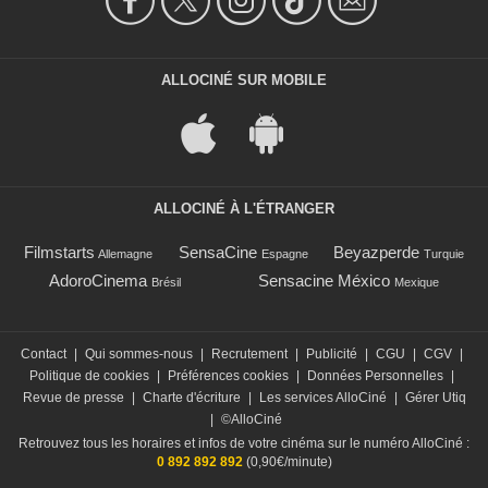
ALLOCINÉ SUR MOBILE
ALLOCINÉ À L'ÉTRANGER
Filmstarts
SensaCine
Beyazperde
Allemagne
Espagne
Turquie
AdoroCinema
Sensacine México
Brésil
Mexique
Contact
|
Qui sommes-nous
|
Recrutement
|
Publicité
|
CGU
|
CGV
|
Politique de cookies
|
Préférences cookies
|
Données Personnelles
|
Revue de presse
|
Charte d'écriture
|
Les services AlloCiné
|
Gérer Utiq
|
©AlloCiné
Retrouvez tous les horaires et infos de votre cinéma sur le numéro AlloCiné :
0 892 892 892
(0,90€/minute)