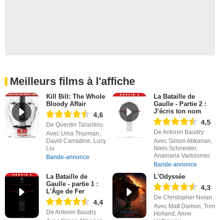
Meilleurs films à l'affiche
Kill Bill: The Whole
La Bataille de
Bloody Affair
Gaulle - Partie 2 :
J’écris ton nom
4,6
4,5
De Quentin Tarantino
De Antonin Baudry
Avec Uma Thurman,
David Carradine, Lucy
Avec Simon Abkarian,
Liu
Niels Schneider,
Anamaria Vartolomei
Bande-annonce
Bande-annonce
La Bataille de
L'Odyssée
Gaulle - partie 1 :
4,3
L'Âge de Fer
De Christopher Nolan
4,4
Avec Matt Damon, Tom
De Antonin Baudry
Holland, Anne