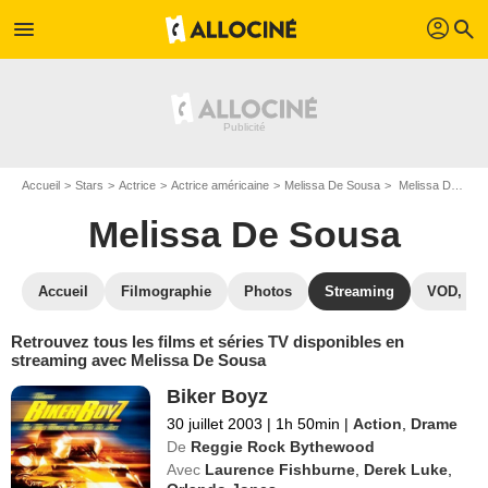
profil
menu
search
Accueil
Stars
Actrice
Actrice américaine
Melissa De Sousa
Melissa De Sousa : Films et séries online
Melissa De Sousa
Accueil
Filmographie
Photos
Streaming
VOD, DV
Retrouvez tous les films et séries TV disponibles en
streaming avec Melissa De Sousa
Biker Boyz
30 juillet 2003
|
1h 50min
|
Action
,
Drame
De
Reggie Rock Bythewood
Avec
Laurence Fishburne
,
Derek Luke
,