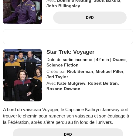
Avec
Dominic Keating
,
Scott Bakula
,
John Billingsley
DVD
Star Trek: Voyager
Date de sortie inconnue
|
42 min
|
Drame
,
Science Fiction
Créée par
Rick Berman
,
Michael Piller
,
Jeri Taylor
Avec
Kate Mulgrew
,
Robert Beltran
,
Roxann Dawson
A bord du vaisseau Voyager, le Capitaine Kathryn Janeway doit
trouver le chemin pour ramener son vaisseau et son équipage à
la Fédération, après s'être perdu au fin fond de l'univers.
DVD