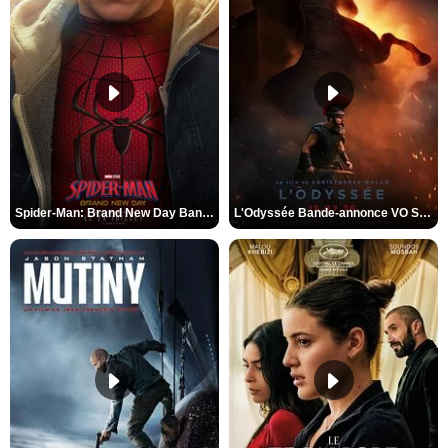
Spider-Man: Brand New Day Bande-annonce VO STFR
L'Odyssée Bande-annonce VO STFR