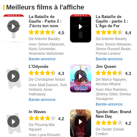
Meilleurs films à l'affiche
La Bataille de
La Bataille de
Gaulle - Partie 2 :
Gaulle - partie 1 :
J’écris ton nom
L'Âge de Fer
4,5
4,4
De Antonin Baudry
De Antonin Baudry
Avec Simon Abkarian,
Avec Simon Abkarian,
Niels Schneider,
Simon Russell Beale,
Anamaria Vartolomei
Florian Lesieur
Bande-annonce
Bande-annonce
L'Odyssée
Jim Queen
4,3
4,3
De Christopher Nolan
De Marco Nguyen,
Nicolas Athane
Avec Matt Damon, Tom
Holland, Anne
Avec Alex Ramires,
Hathaway
Jérémy Gillet, Shirley
Souagnon
Bande-annonce
Bande-annonce
In Waves
Spider-Man: Brand
New Day
4,2
4,2
De Phuong Mai
Nguyen
De Destin Daniel
Cretton
Avec Lyna Khoudri,