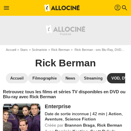
profil
menu
search
Accueil
Stars
Scénariste
Rick Berman
Rick Berman : ses Blu-Ray, DVD, VOD, SVOD
Rick Berman
Accueil
Filmographie
News
Streaming
VOD, DVD
Retrouvez tous les films et séries TV disponibles en DVD ou
Blu-ray avec Rick Berman
Enterprise
Date de sortie inconnue
|
42 min
|
Action
,
Aventure
,
Science Fiction
Créée par
Brannon Braga
,
Rick Berman