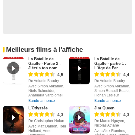
Meilleurs films à l'affiche
La Bataille de
La Bataille de
Gaulle - Partie 2 :
Gaulle - partie 1 :
J’écris ton nom
L'Âge de Fer
4,5
4,4
De Antonin Baudry
De Antonin Baudry
Avec Simon Abkarian,
Avec Simon Abkarian,
Niels Schneider,
Simon Russell Beale,
Anamaria Vartolomei
Florian Lesieur
Bande-annonce
Bande-annonce
L'Odyssée
Jim Queen
4,3
4,3
De Christopher Nolan
De Marco Nguyen,
Nicolas Athane
Avec Matt Damon, Tom
Holland, Anne
Avec Alex Ramires,