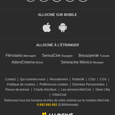
ALLOCINÉ SUR MOBILE
ALLOCINÉ À L'ÉTRANGER
Filmstarts
SensaCine
Beyazperde
Allemagne
Espagne
Turquie
AdoroCinema
Sensacine México
Brésil
Mexique
Contact
|
Qui sommes-nous
|
Recrutement
|
Publicité
|
CGU
|
CGV
|
Politique de cookies
|
Préférences cookies
|
Données Personnelles
|
Revue de presse
|
Charte d'écriture
|
Les services AlloCiné
|
Gérer Utiq
|
©AlloCiné
Retrouvez tous les horaires et infos de votre cinéma sur le numéro AlloCiné :
0 892 892 892
(0,90€/minute)