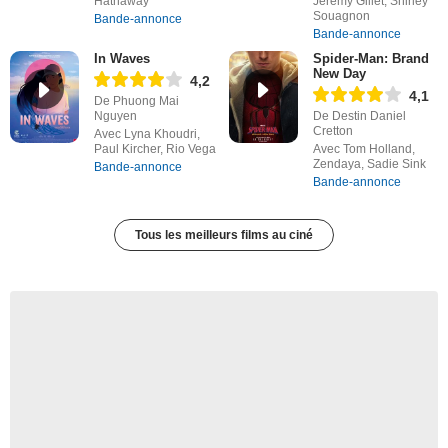
Hathaway
Jérémy Gillet, Shirley
Souagnon
Bande-annonce
Bande-annonce
In Waves
Spider-Man: Brand
New Day
4,2
4,1
De Phuong Mai
Nguyen
De Destin Daniel
Cretton
Avec Lyna Khoudri,
Paul Kircher, Rio Vega
Avec Tom Holland,
Zendaya, Sadie Sink
Bande-annonce
Bande-annonce
Tous les meilleurs films au ciné