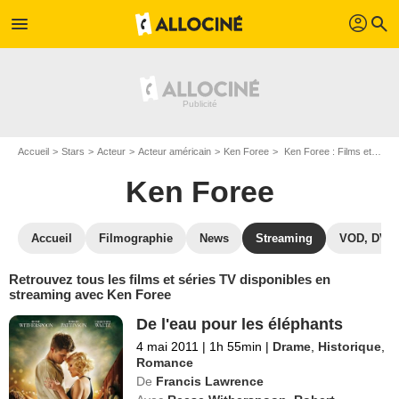
profil
menu
search
Accueil
Stars
Acteur
Acteur américain
Ken Foree
Ken Foree : Films et séries online
Ken Foree
Accueil
Filmographie
News
Streaming
VOD, DVD
Retrouvez tous les films et séries TV disponibles en
streaming avec Ken Foree
De l'eau pour les éléphants
4 mai 2011
|
1h 55min
|
Drame
,
Historique
,
Romance
De
Francis Lawrence