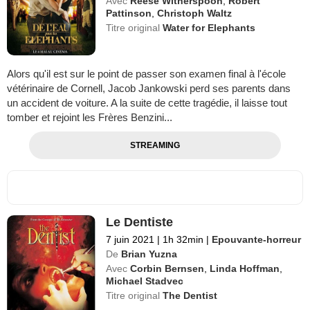
Avec
Reese Witherspoon
,
Robert
Pattinson
,
Christoph Waltz
Titre original
Water for Elephants
Alors qu'il est sur le point de passer son examen final à l'école
vétérinaire de Cornell, Jacob Jankowski perd ses parents dans
un accident de voiture. A la suite de cette tragédie, il laisse tout
tomber et rejoint les Frères Benzini...
STREAMING
Le Dentiste
7 juin 2021
|
1h 32min
|
Epouvante-horreur
De
Brian Yuzna
Avec
Corbin Bernsen
,
Linda Hoffman
,
Michael Stadvec
Titre original
The Dentist