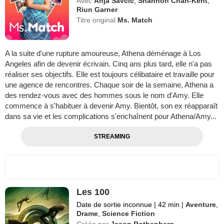
Avec
Anja Savcic
,
Shannon Chan-Kent
,
Riun Garner
Titre original
Ms. Match
A la suite d'une rupture amoureuse, Athena déménage à Los
Angeles afin de devenir écrivain. Cinq ans plus tard, elle n'a pas
réaliser ses objectifs. Elle est toujours célibataire et travaille pour
une agence de rencontres. Chaque soir de la semaine, Athena a
des rendez-vous avec des hommes sous le nom d'Amy. Elle
commence à s'habituer à devenir Amy. Bientôt, son ex réapparaît
dans sa vie et les complications s'enchaînent pour Athena/Amy...
STREAMING
Les 100
Date de sortie inconnue
|
42 min
|
Aventure
,
Drame
,
Science Fiction
Créée par
Jason Rothenberg