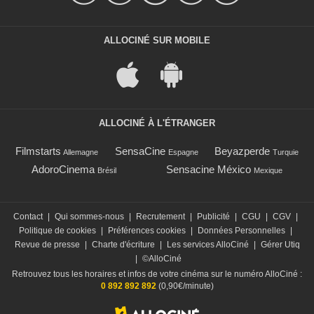
ALLOCINÉ SUR MOBILE
ALLOCINÉ À L'ÉTRANGER
Filmstarts
SensaCine
Beyazperde
Allemagne
Espagne
Turquie
AdoroCinema
Sensacine México
Brésil
Mexique
Contact
|
Qui sommes-nous
|
Recrutement
|
Publicité
|
CGU
|
CGV
|
Politique de cookies
|
Préférences cookies
|
Données Personnelles
|
Revue de presse
|
Charte d'écriture
|
Les services AlloCiné
|
Gérer Utiq
|
©AlloCiné
Retrouvez tous les horaires et infos de votre cinéma sur le numéro AlloCiné :
0 892 892 892
(0,90€/minute)