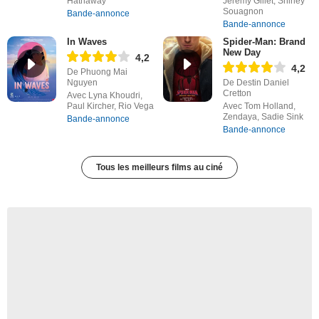
Hathaway
Jérémy Gillet, Shirley
Souagnon
Bande-annonce
Bande-annonce
In Waves
Spider-Man: Brand
New Day
4,2
4,2
De Phuong Mai
Nguyen
De Destin Daniel
Cretton
Avec Lyna Khoudri,
Paul Kircher, Rio Vega
Avec Tom Holland,
Zendaya, Sadie Sink
Bande-annonce
Bande-annonce
Tous les meilleurs films au ciné