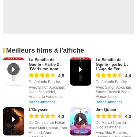
Meilleurs films à l'affiche
La Bataille de
La Bataille de
Gaulle - Partie 2 :
Gaulle - partie 1 :
J’écris ton nom
L'Âge de Fer
4,5
4,4
De Antonin Baudry
De Antonin Baudry
Avec Simon Abkarian,
Avec Simon Abkarian,
Niels Schneider,
Simon Russell Beale,
Anamaria Vartolomei
Florian Lesieur
Bande-annonce
Bande-annonce
L'Odyssée
Jim Queen
4,3
4,3
De Christopher Nolan
De Marco Nguyen,
Nicolas Athane
Avec Matt Damon, Tom
Holland, Anne
Avec Alex Ramires,