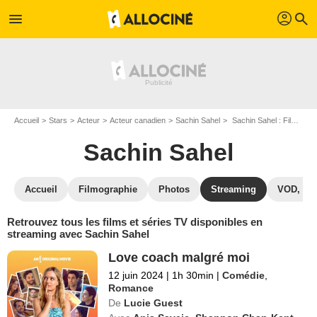
profil
menu
search
Accueil
Stars
Acteur
Acteur canadien
Sachin Sahel
Sachin Sahel : Films et séries online
Sachin Sahel
Accueil
Filmographie
Photos
Streaming
VOD, DV
Retrouvez tous les films et séries TV disponibles en
streaming avec Sachin Sahel
Love coach malgré moi
12 juin 2024
|
1h 30min
|
Comédie
,
Romance
De
Lucie Guest