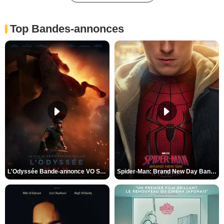
Top Bandes-annonces
L'Odyssée Bande-annonce VO STFR
Spider-Man: Brand New Day Bande-annonce VO STFR