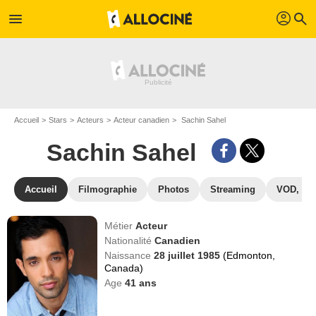
profil
menu
search
Accueil
Stars
Acteurs
Acteur canadien
Sachin Sahel
Sachin Sahel
Accueil
Filmographie
Photos
Streaming
VOD, DV
Métier
Acteur
Nationalité
Canadien
Naissance
28 juillet 1985
(Edmonton,
Canada)
Age
41
ans