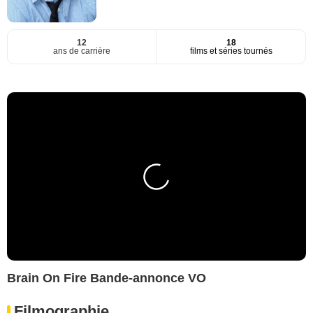
12
18
ans de carrière
films et séries tournés
Brain On Fire Bande-annonce VO
Filmographie