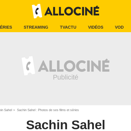
ÉRIES
STREAMING
TVACTU
VIDÉOS
VOD
in Sahel
Sachin Sahel : Photos de ses films et séries
Sachin Sahel