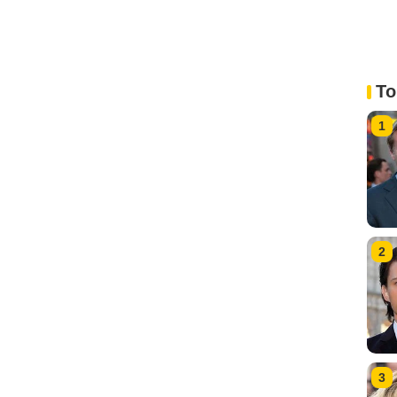
To
1
2
3