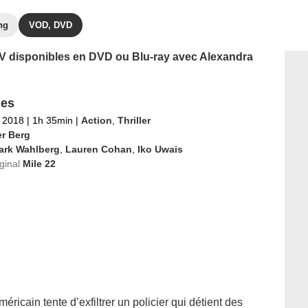
ng
VOD, DVD
 TV disponibles en DVD ou Blu-ray avec Alexandra
les
 2018
|
1h 35min
|
Action
,
Thriller
er Berg
ark Wahlberg
,
Lauren Cohan
,
Iko Uwais
iginal
Mile 22
éricain tente d’exfiltrer un policier qui détient des