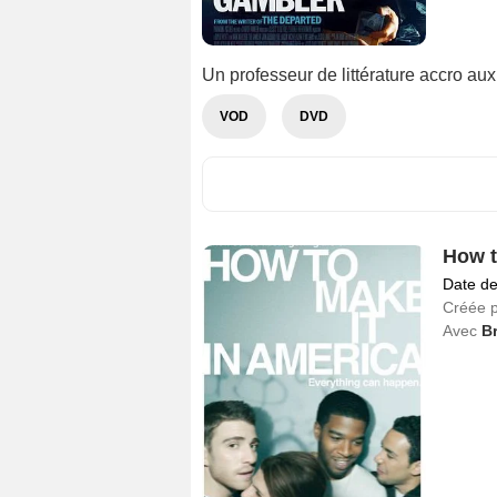
Un professeur de littérature accro aux
VOD
DVD
How t
Date de
Créée 
Avec
B