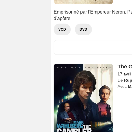
Emprisonné par l'Empereur Neron, Pa
d'apôtre.
VOD
DVD
The 
17 avri
De
Rup
Avec
M