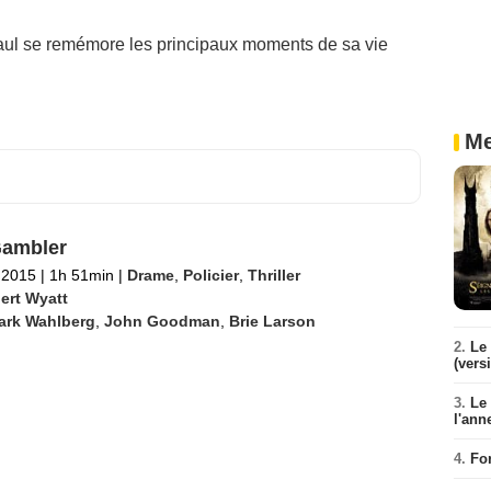
ul se remémore les principaux moments de sa vie
Me
Gambler
l 2015
|
1h 51min
|
Drame
,
Policier
,
Thriller
ert Wyatt
ark Wahlberg
,
John Goodman
,
Brie Larson
2.
Le 
(vers
3.
Le
l'ann
4.
Fo