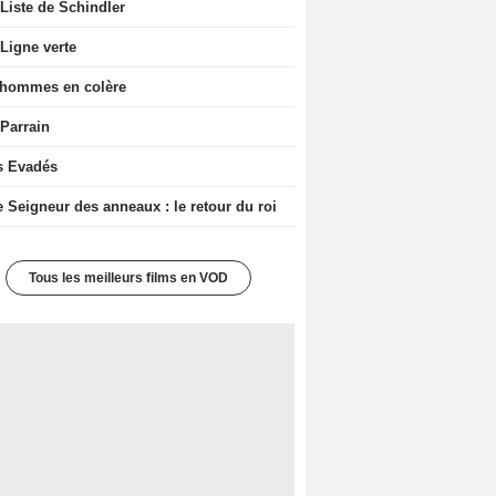
Liste de Schindler
Ligne verte
 hommes en colère
 Parrain
s Evadés
e Seigneur des anneaux : le retour du roi
Tous les meilleurs films en VOD