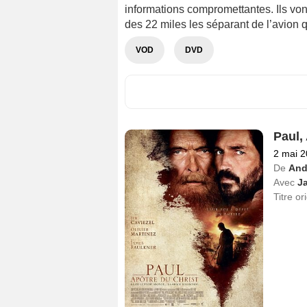
informations compromettantes. Ils von
des 22 miles les séparant de l’avion qu
VOD
DVD
Paul,
2 mai 
De
And
Avec
J
Titre or