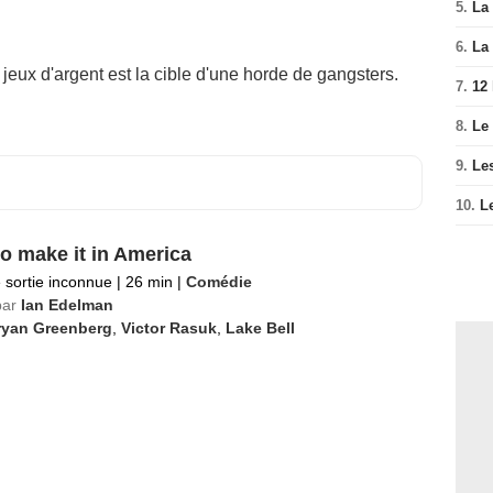
5.
La 
6.
La 
 jeux d'argent est la cible d'une horde de gangsters.
7.
12
8.
Le
9.
Le
10.
L
o make it in America
 sortie inconnue
|
26 min
|
Comédie
par
Ian Edelman
ryan Greenberg
,
Victor Rasuk
,
Lake Bell