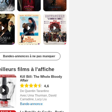
Le Triangle d'or Bande-annonce VF
Les Matins merveilleux Bande-annonce VF
De la Comédie-Française Teaser VF
Bandes-annonces à ne pas manquer
illeurs films à l'affiche
Kill Bill: The Whole Bloody
Affair
4,6
De Quentin Tarantino
Avec Uma Thurman, David
Carradine, Lucy Liu
Bande-annonce