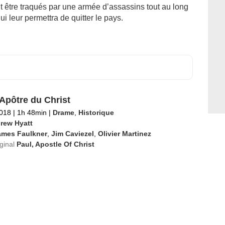
t être traqués par une armée d’assassins tout au long
i leur permettra de quitter le pays.
 Apôtre du Christ
2018
|
1h 48min
|
Drame
,
Historique
rew Hyatt
ames Faulkner
,
Jim Caviezel
,
Olivier Martinez
iginal
Paul, Apostle Of Christ