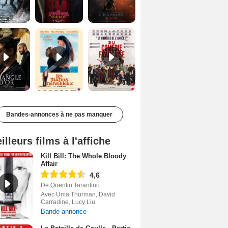
Le Triangle d'or Bande-annonce VF
Les Matins merveilleux Bande-annonce VF
De la Comédie-Française Teaser VF
Bandes-annonces à ne pas manquer
illeurs films à l'affiche
Kill Bill: The Whole Bloody
Affair
4,6
De Quentin Tarantino
Avec Uma Thurman, David
Carradine, Lucy Liu
Bande-annonce