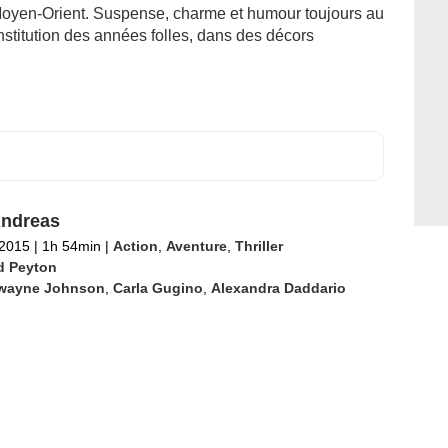
oyen-Orient. Suspense, charme et humour toujours au
stitution des années folles, dans des décors
Andreas
 2015
|
1h 54min
|
Action
,
Aventure
,
Thriller
d Peyton
wayne Johnson
,
Carla Gugino
,
Alexandra Daddario