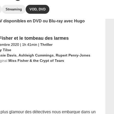
Streaming
VOD, DVD
 TV disponibles en DVD ou Blu-ray avec Hugo
Fisher et le tombeau des larmes
tembre 2020
|
1h 41min
|
Thriller
y Tilse
sie Davis
,
Ashleigh Cummings
,
Rupert Penry-Jones
iginal
Miss Fisher & the Crypt of Tears
a plus glamour des détectives nous embarque dans un