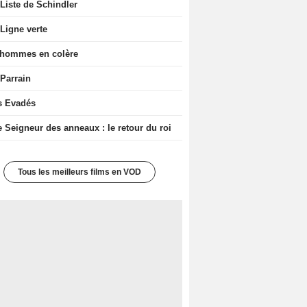
Liste de Schindler
Ligne verte
 hommes en colère
 Parrain
s Evadés
e Seigneur des anneaux : le retour du roi
Tous les meilleurs films en VOD