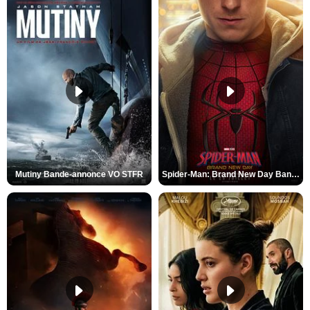
Mutiny Bande-annonce VO STFR
Spider-Man: Brand New Day Bande-annonce VO STFR