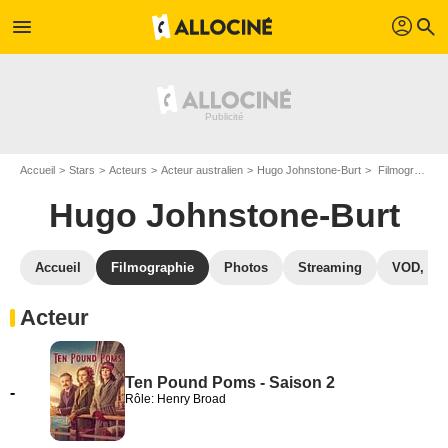
profil
menu
search
Accueil
Stars
Acteurs
Acteur australien
Hugo Johnstone-Burt
Filmographie Hugo Johnstone-Burt
Hugo Johnstone-Burt
Accueil
Filmographie
Photos
Streaming
VOD, DV
Acteur
Ten Pound Poms - Saison 2
-
Rôle: Henry Broad