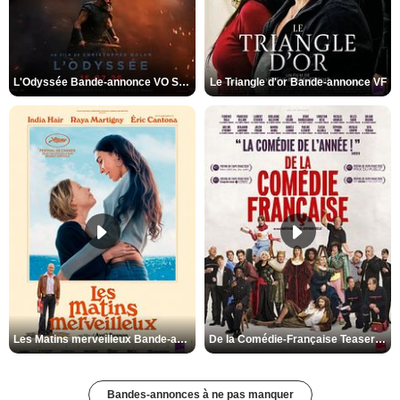
L'Odyssée Bande-annonce VO STFR
Le Triangle d'or Bande-annonce VF
Les Matins merveilleux Bande-annonce VF
De la Comédie-Française Teaser VF
Bandes-annonces à ne pas manquer