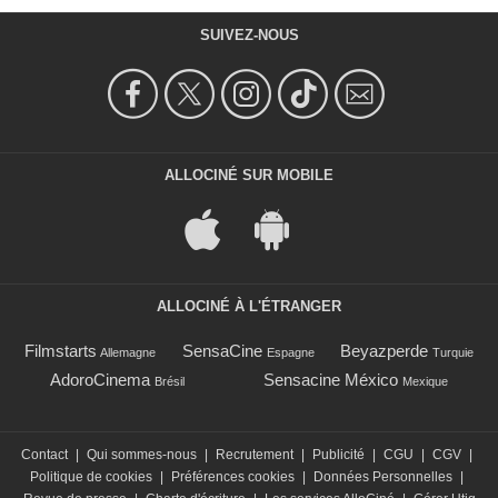
SUIVEZ-NOUS
ALLOCINÉ SUR MOBILE
ALLOCINÉ À L'ÉTRANGER
Filmstarts
SensaCine
Beyazperde
Allemagne
Espagne
Turquie
AdoroCinema
Sensacine México
Brésil
Mexique
Contact
|
Qui sommes-nous
|
Recrutement
|
Publicité
|
CGU
|
CGV
|
Politique de cookies
|
Préférences cookies
|
Données Personnelles
|