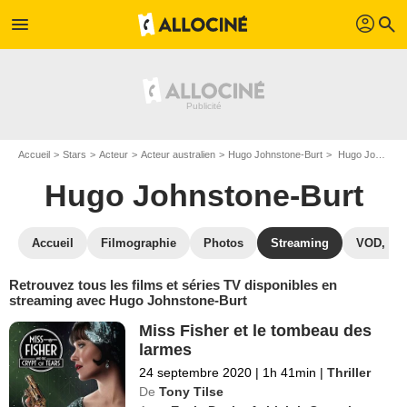
profil
menu
search
Accueil
Stars
Acteur
Acteur australien
Hugo Johnstone-Burt
Hugo Johnstone-Burt : Films et séries online
Hugo Johnstone-Burt
Accueil
Filmographie
Photos
Streaming
VOD, DV
Retrouvez tous les films et séries TV disponibles en
streaming avec Hugo Johnstone-Burt
Miss Fisher et le tombeau des
larmes
24 septembre 2020
|
1h 41min
|
Thriller
De
Tony Tilse