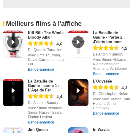
Meilleurs films à l'affiche
Kill Bill: The Whole
La Bataille de
Bloody Affair
Gaulle - Partie 2 :
J’écris ton nom
4,6
4,5
De Quentin Tarantino
De Antonin Baudry
Avec Uma Thurman,
David Carradine, Lucy
Avec Simon Abkarian,
Liu
Niels Schneider,
Anamaria Vartolomei
Bande-annonce
Bande-annonce
La Bataille de
L'Odyssée
Gaulle - partie 1 :
4,3
L'Âge de Fer
De Christopher Nolan
4,4
Avec Matt Damon, Tom
De Antonin Baudry
Holland, Anne
Avec Simon Abkarian,
Hathaway
Simon Russell Beale,
Bande-annonce
Florian Lesieur
Bande-annonce
Jim Queen
In Waves