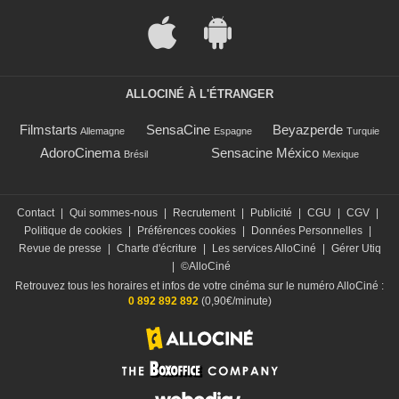
ALLOCINÉ À L'ÉTRANGER
Filmstarts
SensaCine
Beyazperde
Allemagne
Espagne
Turquie
AdoroCinema
Sensacine México
Brésil
Mexique
Contact
|
Qui sommes-nous
|
Recrutement
|
Publicité
|
CGU
|
CGV
|
Politique de cookies
|
Préférences cookies
|
Données Personnelles
|
Revue de presse
|
Charte d'écriture
|
Les services AlloCiné
|
Gérer Utiq
|
©AlloCiné
Retrouvez tous les horaires et infos de votre cinéma sur le numéro AlloCiné :
0 892 892 892
(0,90€/minute)