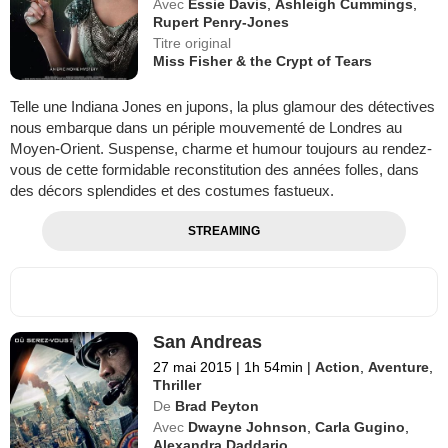
Avec
Essie Davis
,
Ashleigh Cummings
,
Rupert Penry-Jones
Titre original
Miss Fisher & the Crypt of Tears
Telle une Indiana Jones en jupons, la plus glamour des détectives
nous embarque dans un périple mouvementé de Londres au
Moyen-Orient. Suspense, charme et humour toujours au rendez-
vous de cette formidable reconstitution des années folles, dans
des décors splendides et des costumes fastueux.
STREAMING
San Andreas
27 mai 2015
|
1h 54min
|
Action
,
Aventure
,
Thriller
De
Brad Peyton
Avec
Dwayne Johnson
,
Carla Gugino
,
Alexandra Daddario