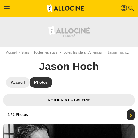
profil
menu
search
Accueil
Stars
Toutes les stars
Toutes les stars : Américain
Jason Hoch
Cul-d
Jason Hoch
Accueil
Photos
RETOUR À LA GALERIE
1
/ 2 Photos