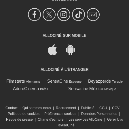
ALLOCINÉ SUR MOBILE
ALLOCINÉ À L'ÉTRANGER
Filmstarts
SensaCine
Beyazperde
Allemagne
Espagne
Turquie
AdoroCinema
Sensacine México
Brésil
Mexique
Contact
|
Qui sommes-nous
|
Recrutement
|
Publicité
|
CGU
|
CGV
|
Politique de cookies
|
Préférences cookies
|
Données Personnelles
|
Revue de presse
|
Charte d'écriture
|
Les services AlloCiné
|
Gérer Utiq
|
©AlloCiné