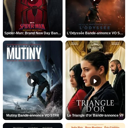
Spider-Man: Brand New Day Bande-annonce VO STFR
L'Odyssée Bande-annonce VO STFR
Mutiny Bande-annonce VO STFR
Le Triangle d'or Bande-annonce VF