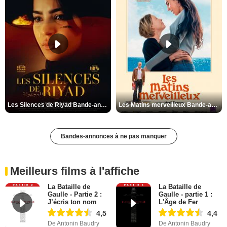
Les Silences de Riyad Bande-annonce VO STFR
Les Matins merveilleux Bande-annonce VF
Bandes-annonces à ne pas manquer
Meilleurs films à l'affiche
La Bataille de
La Bataille de
Gaulle - Partie 2 :
Gaulle - partie 1 :
J’écris ton nom
L'Âge de Fer
4,5
4,4
De Antonin Baudry
De Antonin Baudry