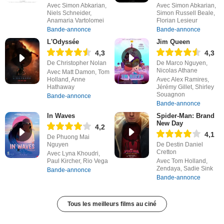
Avec Simon Abkarian,
Avec Simon Abkarian,
Niels Schneider,
Simon Russell Beale,
Anamaria Vartolomei
Florian Lesieur
Bande-annonce
Bande-annonce
L'Odyssée
Jim Queen
4,3
4,3
De Christopher Nolan
De Marco Nguyen,
Nicolas Athane
Avec Matt Damon, Tom
Holland, Anne
Avec Alex Ramires,
Hathaway
Jérémy Gillet, Shirley
Souagnon
Bande-annonce
Bande-annonce
In Waves
Spider-Man: Brand
New Day
4,2
4,1
De Phuong Mai
Nguyen
De Destin Daniel
Cretton
Avec Lyna Khoudri,
Paul Kircher, Rio Vega
Avec Tom Holland,
Zendaya, Sadie Sink
Bande-annonce
Bande-annonce
Tous les meilleurs films au ciné