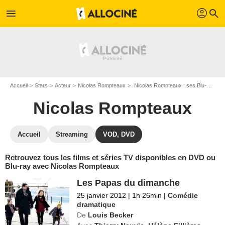
profil
menu
search
Accueil
Stars
Acteur
Nicolas Rompteaux
Nicolas Rompteaux : ses Blu-Ray, DVD, VOD, SVOD
Nicolas Rompteaux
Accueil
Streaming
VOD, DVD
Retrouvez tous les films et séries TV disponibles en DVD ou
Blu-ray avec Nicolas Rompteaux
Les Papas du dimanche
25 janvier 2012
|
1h 26min
|
Comédie
dramatique
De
Louis Becker