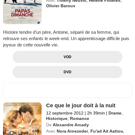
Avec
Thierry Neuvic
,
Hélène Fillières
,
Olivier Baroux
Histoire tendre d’un père, Antoine, séparé de sa femme, qui
retrouve ses enfants le week-end. Un apprentissage difficile puis
joyeux de cette nouvelle vie.
VOD
DVD
Ce que le jour doit à la nuit
12 septembre 2012
|
2h 39min
|
Drame
,
Historique
,
Romance
De
Alexandre Arcady
Avec
Nora Arnezeder
,
Fu'ad Ait Aattou
,