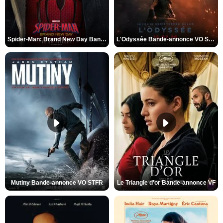
Spider-Man: Brand New Day Bande-annonce VO STFR
L'Odyssée Bande-annonce VO STFR
Mutiny Bande-annonce VO STFR
Le Triangle d'or Bande-annonce VF