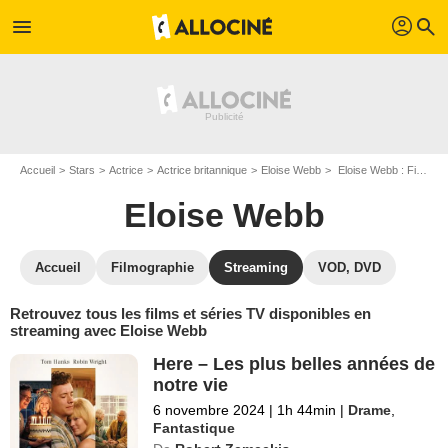
profil
menu
search
Accueil
Stars
Actrice
Actrice britannique
Eloise Webb
Eloise Webb : Films et séries online
Eloise Webb
Accueil
Filmographie
Streaming
VOD, DVD
Retrouvez tous les films et séries TV disponibles en
streaming avec Eloise Webb
Here – Les plus belles années de
notre vie
6 novembre 2024
|
1h 44min
|
Drame
,
Fantastique