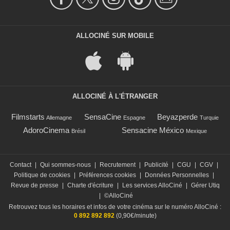
ALLOCINÉ SUR MOBILE
ALLOCINÉ À L'ÉTRANGER
Filmstarts
SensaCine
Beyazperde
Allemagne
Espagne
Turquie
AdoroCinema
Sensacine México
Brésil
Mexique
Contact
|
Qui sommes-nous
|
Recrutement
|
Publicité
|
CGU
|
CGV
|
Politique de cookies
|
Préférences cookies
|
Données Personnelles
|
Revue de presse
|
Charte d'écriture
|
Les services AlloCiné
|
Gérer Utiq
|
©AlloCiné
Retrouvez tous les horaires et infos de votre cinéma sur le numéro AlloCiné :
0 892 892 892
(0,90€/minute)