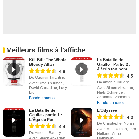
Meilleurs films à l'affiche
Kill Bill: The Whole
La Bataille de
Bloody Affair
Gaulle - Partie 2 :
J’écris ton nom
4,6
4,5
De Quentin Tarantino
De Antonin Baudry
Avec Uma Thurman,
David Carradine, Lucy
Avec Simon Abkarian,
Liu
Niels Schneider,
Anamaria Vartolomei
Bande-annonce
Bande-annonce
La Bataille de
L'Odyssée
Gaulle - partie 1 :
4,3
L'Âge de Fer
De Christopher Nolan
4,4
Avec Matt Damon, Tom
De Antonin Baudry
Holland, Anne
Avec Simon Abkarian,
Hathaway