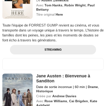
De
Robert Zemeckis
Avec
Tom Hanks
,
Robin Wright
,
Paul
Bettany
Titre original
Here
Toute l’équipe de FORREST GUMP revient au cinéma, et vous
transporte dans un voyage unique à travers le temps. L’histoire de
familles dont les peines, les joies et les moments de doutes se
font écho à travers les générations.
STREAMING
Jane Austen : Bienvenue à
Sanditon
Date de sortie inconnue
|
60 min
|
Drame
,
Historique
Créée par
Andrew Davies
Avec
Rose Williams
,
Cai Brigden
,
Kate
Ashfield