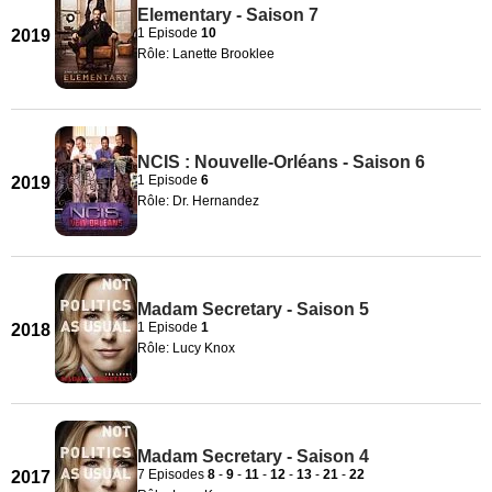
Elementary - Saison 7
1 Episode
10
2019
Rôle: Lanette Brooklee
NCIS : Nouvelle-Orléans - Saison 6
1 Episode
6
2019
Rôle: Dr. Hernandez
Madam Secretary - Saison 5
1 Episode
1
2018
Rôle: Lucy Knox
Madam Secretary - Saison 4
7 Episodes
8
-
9
-
11
-
12
-
13
-
21
-
22
2017