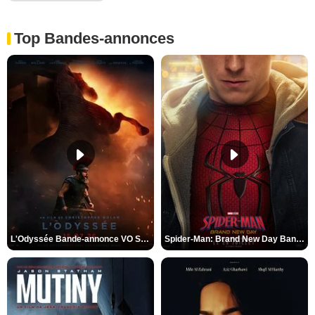
Top Bandes-annonces
L'Odyssée Bande-annonce VO STFR
Spider-Man: Brand New Day Bande-annonce VO STFR