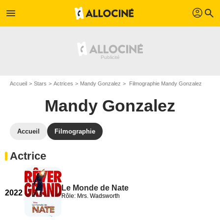
profil
menu
search
Accueil
Stars
Actrices
Mandy Gonzalez
Filmographie Mandy Gonzalez
Mandy Gonzalez
Accueil
Filmographie
Actrice
Le Monde de Nate
2022
Rôle: Mrs. Wadsworth