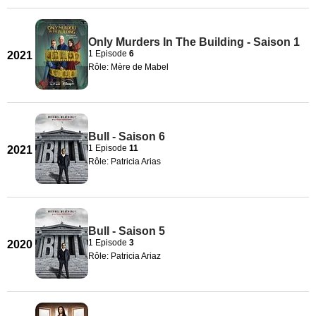
Only Murders In The Building - Saison 1
1 Episode
6
2021
Rôle: Mère de Mabel
Bull - Saison 6
1 Episode
11
2021
Rôle: Patricia Arias
Bull - Saison 5
1 Episode
3
2020
Rôle: Patricia Ariaz