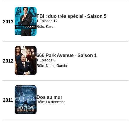
FBI : duo très spécial - Saison 5
1 Episode
12
2013
Rôle: Karen
666 Park Avenue - Saison 1
1 Episode
8
2012
Rôle: Nurse Garcia
Dos au mur
2011
Rôle: La directrice