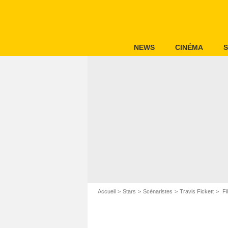
NEWS
CINÉMA
S
Accueil
Stars
Scénaristes
Travis Fickett
Fi