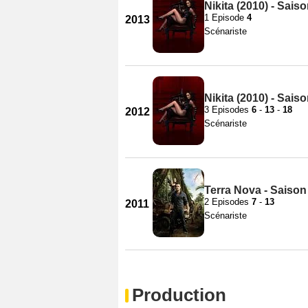
Nikita (2010) - Saiso
1 Episode
4
2013
Scénariste
Nikita (2010) - Saiso
3 Episodes
6
-
13
-
18
2012
Scénariste
Terra Nova - Saison
2 Episodes
7
-
13
2011
Scénariste
Production