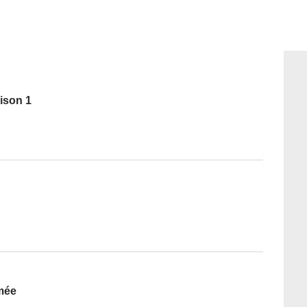
ison 1
imée