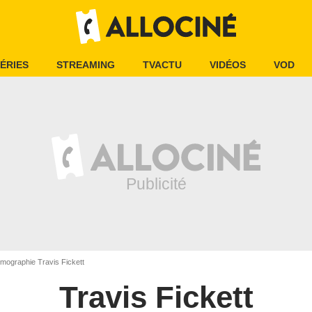
ÉRIES
STREAMING
TVACTU
VIDÉOS
VOD
lmographie Travis Fickett
Travis Fickett