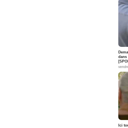
Demai
dans 
[SPO
vendr
Ici t