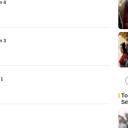
n 4
n 3
 1
To
Sé