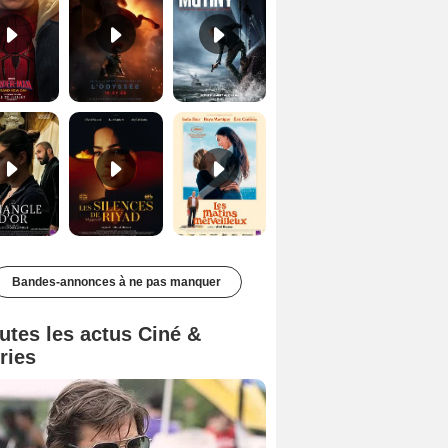
Le Triangle d'or Bande-annonce VF
Les Silences de Riyad Bande-annonce VO STFR
Les Matins merveilleux Bande-annonce VF
Bandes-annonces à ne pas manquer
utes les actus Ciné &
ries