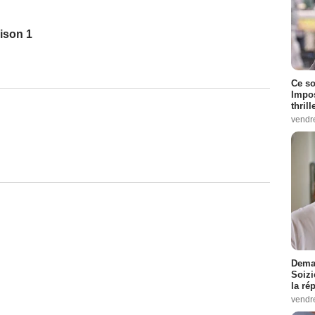
ison 1
Ce so
Impos
thrill
vendr
Demai
Soizi
la ré
vendr