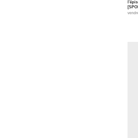
l'épi
[SPO
vendr