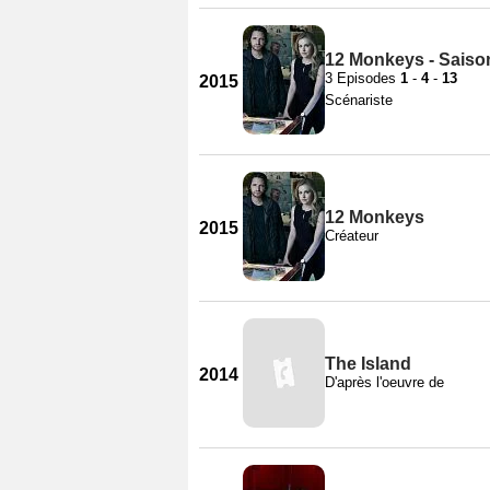
12 Monkeys - Saiso
3 Episodes
1
-
4
-
13
2015
Scénariste
12 Monkeys
2015
Créateur
The Island
2014
D'après l'oeuvre de