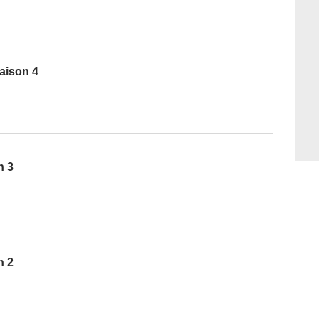
aison 4
n 3
n 2