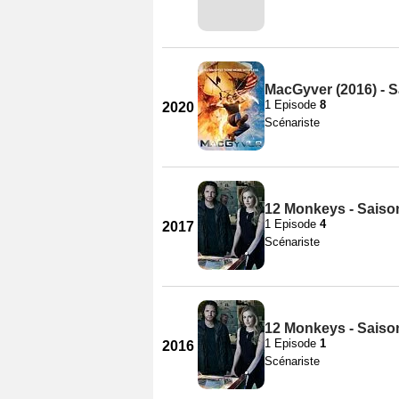
MacGyver (2016) - S
1 Episode
8
2020
Scénariste
12 Monkeys - Saiso
1 Episode
4
2017
Scénariste
12 Monkeys - Saiso
1 Episode
1
2016
Scénariste