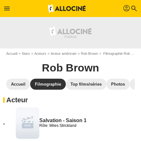
profil
menu
search
Accueil
Stars
Acteurs
Acteur américain
Rob Brown
Filmographie Rob Brown
Rob Brown
Accueil
Filmographie
Top films/séries
Photos
St
Acteur
Salvation - Saison 1
-
Rôle: Miles Strickland