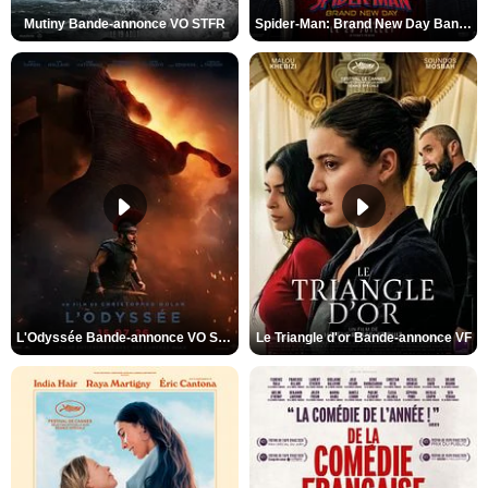
Mutiny Bande-annonce VO STFR
Spider-Man: Brand New Day Bande-annonce VO STFR
L'Odyssée Bande-annonce VO STFR
Le Triangle d'or Bande-annonce VF