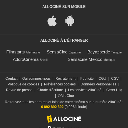
ALLOCINÉ SUR MOBILE
ALLOCINÉ À L'ÉTRANGER
Filmstarts
SensaCine
Beyazperde
Allemagne
Espagne
Turquie
AdoroCinema
Sensacine México
Brésil
Mexique
Contact
|
Qui sommes-nous
|
Recrutement
|
Publicité
|
CGU
|
CGV
|
Politique de cookies
|
Préférences cookies
|
Données Personnelles
|
Revue de presse
|
Charte d'écriture
|
Les services AlloCiné
|
Gérer Utiq
|
©AlloCiné
Retrouvez tous les horaires et infos de votre cinéma sur le numéro AlloCiné :
0 892 892 892
(0,90€/minute)