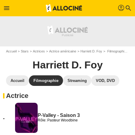
profil
menu
search
Accueil
Stars
Actrices
Actrice américaine
Harriett D. Foy
Filmographie Harriett D. Foy
Harriett D. Foy
Accueil
Filmographie
Streaming
VOD, DVD
Actrice
P-Valley - Saison 3
-
Rôle: Pasteur Woodbine