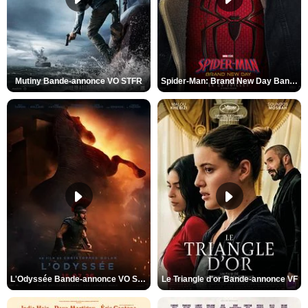
Mutiny Bande-annonce VO STFR
Spider-Man: Brand New Day Bande-annonce VO STFR
L'Odyssée Bande-annonce VO STFR
Le Triangle d'or Bande-annonce VF