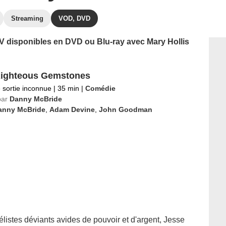
Streaming
VOD, DVD
 TV disponibles en DVD ou Blu-ray avec Mary Hollis
Righteous Gemstones
 sortie inconnue
|
35 min
|
Comédie
par
Danny McBride
anny McBride
,
Adam Devine
,
John Goodman
élistes déviants avides de pouvoir et d'argent, Jesse