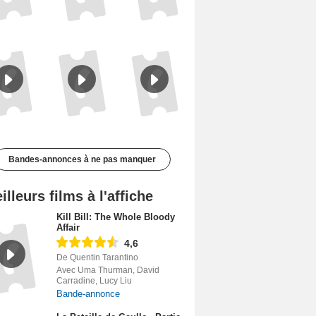
Le Triangle d'or Bande-annonce VF
Les Matins merveilleux Bande-annonce VF
De la Comédie-Française Teaser VF
Bandes-annonces à ne pas manquer
illeurs films à l'affiche
Kill Bill: The Whole Bloody
Affair
4,6
De Quentin Tarantino
Avec Uma Thurman, David
Carradine, Lucy Liu
Bande-annonce