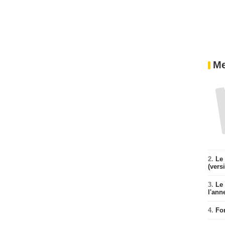
Me
2.
Le 
(vers
3.
Le
l'ann
4.
Fo