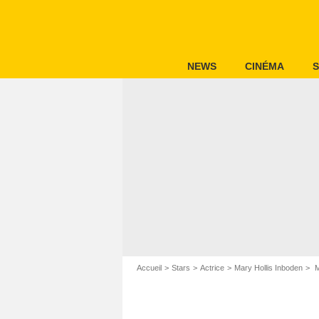
NEWS
CINÉMA
S
Accueil
Stars
Actrice
Mary Hollis Inboden
M