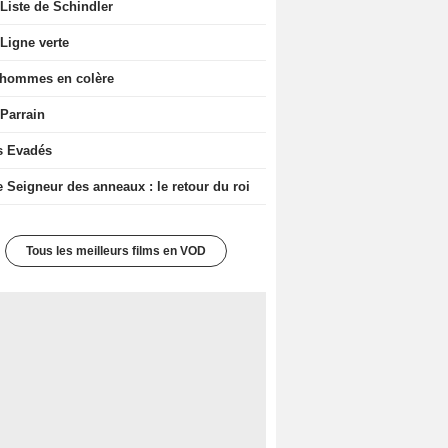
Liste de Schindler
Ligne verte
 hommes en colère
 Parrain
s Evadés
e Seigneur des anneaux : le retour du roi
Tous les meilleurs films en VOD