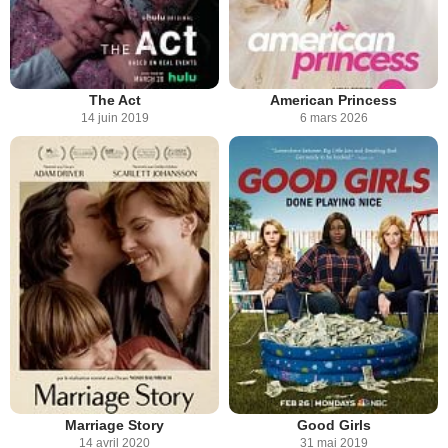
The Act
American Princess
14 juin 2019
6 mars 2026
Marriage Story
Good Girls
14 avril 2020
31 mai 2019