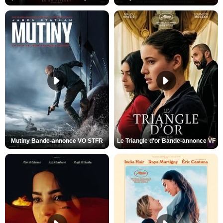
Mutiny Bande-annonce VO STFR
Le Triangle d'or Bande-annonce VF