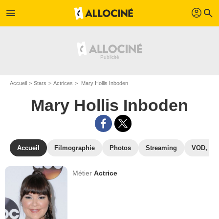
profil
menu
search
Accueil
Stars
Actrices
Mary Hollis Inboden
Mary Hollis Inboden
Accueil
Filmographie
Photos
Streaming
VOD, DV
Métier
Actrice