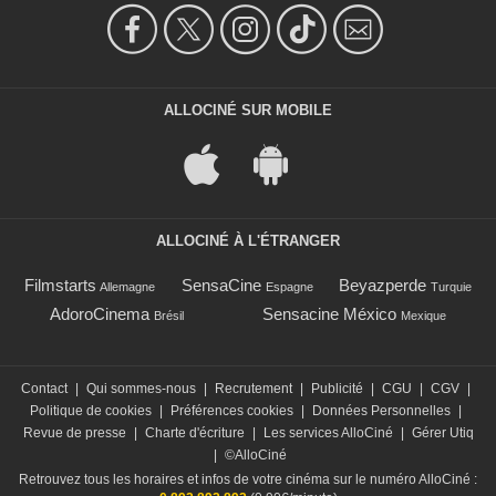
ALLOCINÉ SUR MOBILE
ALLOCINÉ À L'ÉTRANGER
Filmstarts
SensaCine
Beyazperde
Allemagne
Espagne
Turquie
AdoroCinema
Sensacine México
Brésil
Mexique
Contact
|
Qui sommes-nous
|
Recrutement
|
Publicité
|
CGU
|
CGV
|
Politique de cookies
|
Préférences cookies
|
Données Personnelles
|
Revue de presse
|
Charte d'écriture
|
Les services AlloCiné
|
Gérer Utiq
|
©AlloCiné
Retrouvez tous les horaires et infos de votre cinéma sur le numéro AlloCiné :