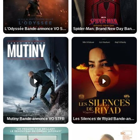
L'Odyssée Bande-annonce VO STFR
Spider-Man: Brand New Day Bande-annonce VO STFR
Mutiny Bande-annonce VO STFR
Les Silences de Riyad Bande-annonce VO STFR