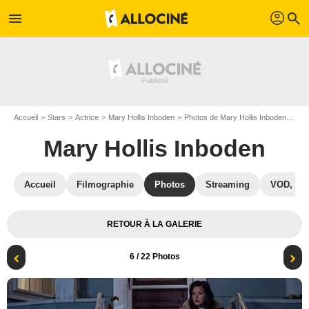
profil
menu
search
Accueil
Stars
Actrice
Mary Hollis Inboden
Photos de Mary Hollis Inboden
Pho
Mary Hollis Inboden
Accueil
Filmographie
Photos
Streaming
VOD, DV
RETOUR À LA GALERIE
6
/ 22 Photos