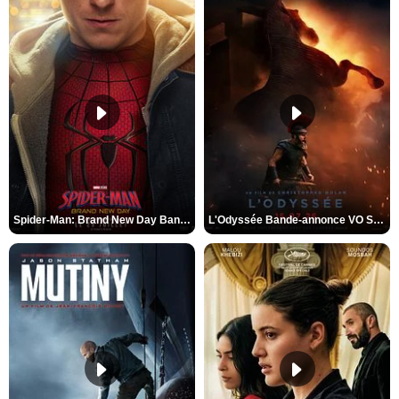
Spider-Man: Brand New Day Bande-annonce VO STFR
L'Odyssée Bande-annonce VO STFR