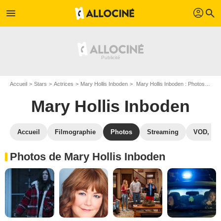
profil
menu
search
Accueil
Stars
Actrices
Mary Hollis Inboden
Mary Hollis Inboden : Photos de ses films et séries
Mary Hollis Inboden
Accueil
Filmographie
Photos
Streaming
VOD, DV
Photos de Mary Hollis Inboden