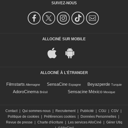
SUIVEZ-NOUS
ALLOCINÉ SUR MOBILE
ALLOCINÉ À L'ÉTRANGER
Filmstarts
SensaCine
Beyazperde
Allemagne
Espagne
Turquie
AdoroCinema
Sensacine México
Brésil
Mexique
Contact
|
Qui sommes-nous
|
Recrutement
|
Publicité
|
CGU
|
CGV
|
Politique de cookies
|
Préférences cookies
|
Données Personnelles
|
Revue de presse
|
Charte d'écriture
|
Les services AlloCiné
|
Gérer Utiq