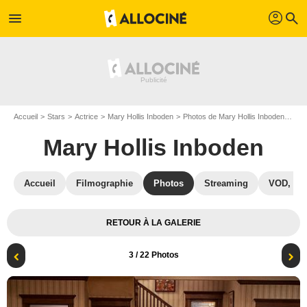
profil
menu
search
Accueil
Stars
Actrice
Mary Hollis Inboden
Photos de Mary Hollis Inboden
Pho
Mary Hollis Inboden
Accueil
Filmographie
Photos
Streaming
VOD, DV
RETOUR À LA GALERIE
3
/ 22 Photos