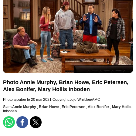
Photo Annie Murphy, Brian Howe, Eric Petersen,
Alex Bonifer, Mary Hollis Inboden
Photo ajoutée le 20 mai 2021
Copyright Jojo Whilden/AMC
Stars
Annie Murphy
,
Brian Howe
,
Eric Petersen
,
Alex Bonifer
,
Mary Hollis
Inboden