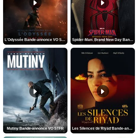
L'Odyssée Bande-annonce VO STFR
Spider-Man: Brand New Day Bande-annonce VO STFR
Mutiny Bande-annonce VO STFR
Les Silences de Riyad Bande-annonce VO STFR