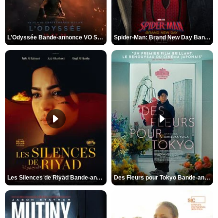
L'Odyssée Bande-annonce VO STFR
Spider-Man: Brand New Day Bande-annonce VO STFR
Les Silences de Riyad Bande-annonce VO STFR
Des Fleurs pour Tokyo Bande-annonce VO STFR