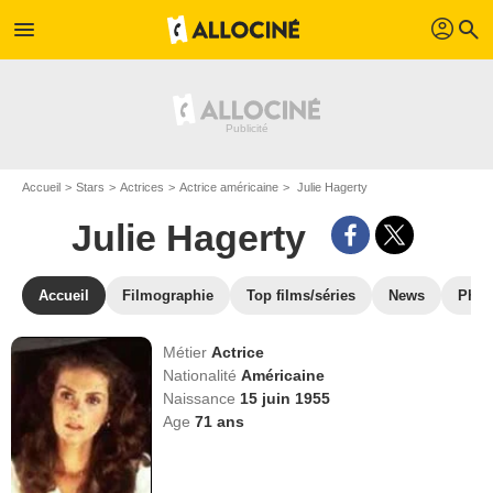
profil
menu
search
Accueil
Stars
Actrices
Actrice américaine
Julie Hagerty
Julie Hagerty
Accueil
Filmographie
Top films/séries
News
Phot
Métier
Actrice
Nationalité
Américaine
Naissance
15 juin 1955
Age
71
ans