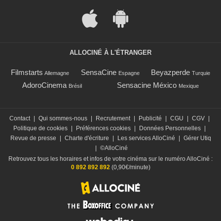
ALLOCINÉ À L'ÉTRANGER
Filmstarts
SensaCine
Beyazperde
Allemagne
Espagne
Turquie
AdoroCinema
Sensacine México
Brésil
Mexique
Contact
|
Qui sommes-nous
|
Recrutement
|
Publicité
|
CGU
|
CGV
|
Politique de cookies
|
Préférences cookies
|
Données Personnelles
|
Revue de presse
|
Charte d'écriture
|
Les services AlloCiné
|
Gérer Utiq
|
©AlloCiné
Retrouvez tous les horaires et infos de votre cinéma sur le numéro AlloCiné :
0 892 892 892
(0,90€/minute)