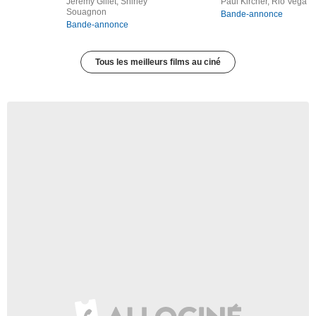
Jérémy Gillet, Shirley
Paul Kircher, Rio Vega
Souagnon
Bande-annonce
Bande-annonce
Tous les meilleurs films au ciné