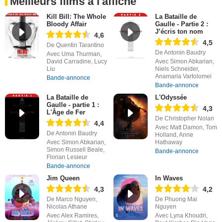
Meilleurs films à l'affiche
Kill Bill: The Whole
La Bataille de
Bloody Affair
Gaulle - Partie 2 :
J’écris ton nom
4,6
4,5
De Quentin Tarantino
De Antonin Baudry
Avec Uma Thurman,
David Carradine, Lucy
Avec Simon Abkarian,
Liu
Niels Schneider,
Anamaria Vartolomei
Bande-annonce
Bande-annonce
La Bataille de
L'Odyssée
Gaulle - partie 1 :
4,3
L'Âge de Fer
De Christopher Nolan
4,4
Avec Matt Damon, Tom
De Antonin Baudry
Holland, Anne
Avec Simon Abkarian,
Hathaway
Simon Russell Beale,
Bande-annonce
Florian Lesieur
Bande-annonce
Jim Queen
In Waves
4,3
4,2
De Marco Nguyen,
De Phuong Mai
Nicolas Athane
Nguyen
Avec Alex Ramires,
Avec Lyna Khoudri,