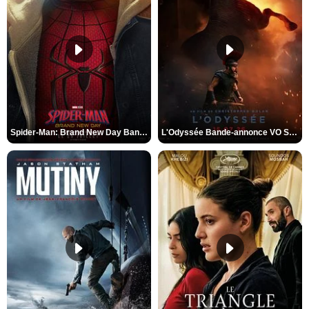
Spider-Man: Brand New Day Bande-annonce VO STFR
L'Odyssée Bande-annonce VO STFR