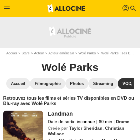
profil
menu
search
Accueil
Stars
Acteur
Acteur américain
Wolé Parks
Wolé Parks : ses Blu-Ray, DVD, VOD, SVOD
Wolé Parks
Accueil
Filmographie
Photos
Streaming
VOD, DV
Retrouvez tous les films et séries TV disponibles en DVD ou
Blu-ray avec Wolé Parks
Landman
Date de sortie inconnue
|
60 min
|
Drame
Créée par
Taylor Sheridan
,
Christian
Wallace