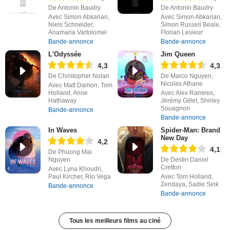
De Antonin Baudry
De Antonin Baudry
Avec Simon Abkarian,
Avec Simon Abkarian,
Niels Schneider,
Simon Russell Beale,
Anamaria Vartolomei
Florian Lesieur
Bande-annonce
Bande-annonce
L'Odyssée
Jim Queen
4,3
4,3
De Christopher Nolan
De Marco Nguyen,
Nicolas Athane
Avec Matt Damon, Tom
Holland, Anne
Avec Alex Ramires,
Hathaway
Jérémy Gillet, Shirley
Souagnon
Bande-annonce
Bande-annonce
In Waves
Spider-Man: Brand
New Day
4,2
4,1
De Phuong Mai
Nguyen
De Destin Daniel
Cretton
Avec Lyna Khoudri,
Paul Kircher, Rio Vega
Avec Tom Holland,
Zendaya, Sadie Sink
Bande-annonce
Bande-annonce
Tous les meilleurs films au ciné