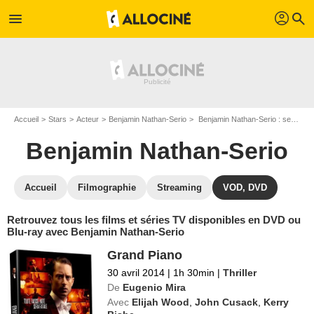
profil
menu
search
Accueil
Stars
Acteur
Benjamin Nathan-Serio
Benjamin Nathan-Serio : ses Blu-Ray, DVD, VOD, SVOD
Benjamin Nathan-Serio
Accueil
Filmographie
Streaming
VOD, DVD
Retrouvez tous les films et séries TV disponibles en DVD ou
Blu-ray avec Benjamin Nathan-Serio
Grand Piano
30 avril 2014
|
1h 30min
|
Thriller
De
Eugenio Mira
Avec
Elijah Wood
,
John Cusack
,
Kerry