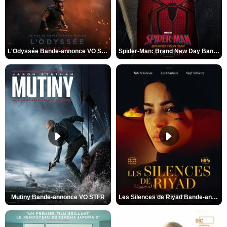
L'Odyssée Bande-annonce VO STFR
Spider-Man: Brand New Day Bande-annonce VO STFR
Mutiny Bande-annonce VO STFR
Les Silences de Riyad Bande-annonce VO STFR