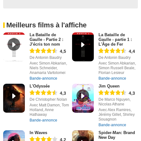
Meilleurs films à l'affiche
La Bataille de
La Bataille de
Gaulle - Partie 2 :
Gaulle - partie 1 :
J’écris ton nom
L'Âge de Fer
4,5
4,4
De Antonin Baudry
De Antonin Baudry
Avec Simon Abkarian,
Avec Simon Abkarian,
Niels Schneider,
Simon Russell Beale,
Anamaria Vartolomei
Florian Lesieur
Bande-annonce
Bande-annonce
L'Odyssée
Jim Queen
4,3
4,3
De Christopher Nolan
De Marco Nguyen,
Nicolas Athane
Avec Matt Damon, Tom
Holland, Anne
Avec Alex Ramires,
Hathaway
Jérémy Gillet, Shirley
Souagnon
Bande-annonce
Bande-annonce
In Waves
Spider-Man: Brand
New Day
4,2