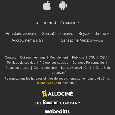
ALLOCINÉ À L'ÉTRANGER
Filmstarts
SensaCine
Beyazperde
Allemagne
Espagne
Turquie
AdoroCinema
Sensacine México
Brésil
Mexique
Contact
|
Qui sommes-nous
|
Recrutement
|
Publicité
|
CGU
|
CGV
|
Politique de cookies
|
Préférences cookies
|
Données Personnelles
|
Revue de presse
|
Charte d'écriture
|
Les services AlloCiné
|
Gérer Utiq
|
©AlloCiné
Retrouvez tous les horaires et infos de votre cinéma sur le numéro AlloCiné :
0 892 892 892
(0,90€/minute)