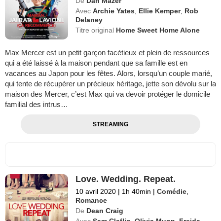
De
Dan Mazer
Avec
Archie Yates
,
Ellie Kemper
,
Rob
Delaney
Titre original
Home Sweet Home Alone
Max Mercer est un petit garçon facétieux et plein de ressources
qui a été laissé à la maison pendant que sa famille est en
vacances au Japon pour les fêtes. Alors, lorsqu’un couple marié,
qui tente de récupérer un précieux héritage, jette son dévolu sur la
maison des Mercer, c’est Max qui va devoir protéger le domicile
familial des intrus…
STREAMING
Love. Wedding. Repeat.
10 avril 2020
|
1h 40min
|
Comédie
,
Romance
De
Dean Craig
Avec
Sam Claflin
,
Olivia Munn
,
Freida