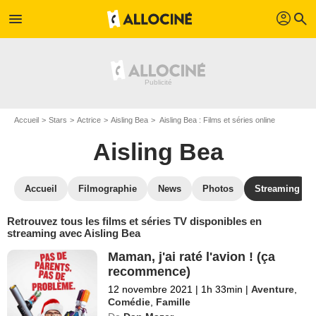
profil
menu
search
Accueil
Stars
Actrice
Aisling Bea
Aisling Bea : Films et séries online
Aisling Bea
Accueil
Filmographie
News
Photos
Streaming
Retrouvez tous les films et séries TV disponibles en
streaming avec Aisling Bea
Maman, j'ai raté l'avion ! (ça
recommence)
12 novembre 2021
|
1h 33min
|
Aventure
,
Comédie
,
Famille