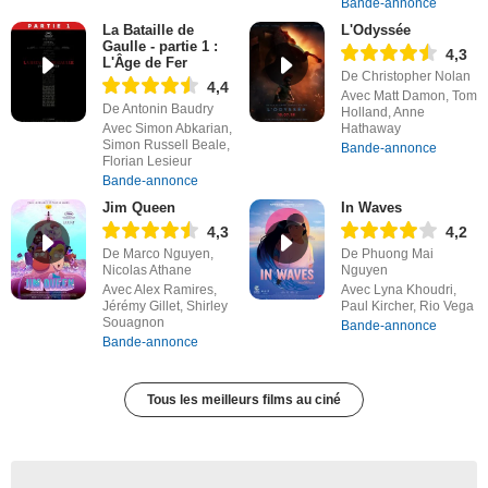
Bande-annonce
La Bataille de
L'Odyssée
Gaulle - partie 1 :
4,3
L'Âge de Fer
De Christopher Nolan
4,4
Avec Matt Damon, Tom
De Antonin Baudry
Holland, Anne
Avec Simon Abkarian,
Hathaway
Simon Russell Beale,
Bande-annonce
Florian Lesieur
Bande-annonce
Jim Queen
In Waves
4,3
4,2
De Marco Nguyen,
De Phuong Mai
Nicolas Athane
Nguyen
Avec Alex Ramires,
Avec Lyna Khoudri,
Jérémy Gillet, Shirley
Paul Kircher, Rio Vega
Souagnon
Bande-annonce
Bande-annonce
Tous les meilleurs films au ciné