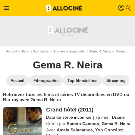
profil
menu
search
Accueil
Stars
Scénariste
Scénariste espagnole
Gema R. Neira
Gema R. Neira : ses Blu-Ray, DVD, VOD, SVOD
Gema R. Neira
Accueil
Filmographie
Top films/séries
Streaming
Retrouvez tous les films et séries TV disponibles en DVD ou
Blu-ray avec Gema R. Neira
Grand hôtel (2011)
Date de sortie inconnue
|
75 min
|
Drame
Créée par
Ramón Campos
,
Gema R. Neira
Avec
Amaia Salamanca
,
Yon González
,