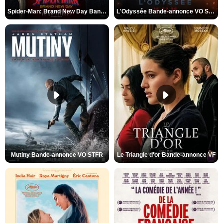
Spider-Man: Brand New Day Bande-annonce VO STFR
L'Odyssée Bande-annonce VO STFR
Mutiny Bande-annonce VO STFR
Le Triangle d'or Bande-annonce VF