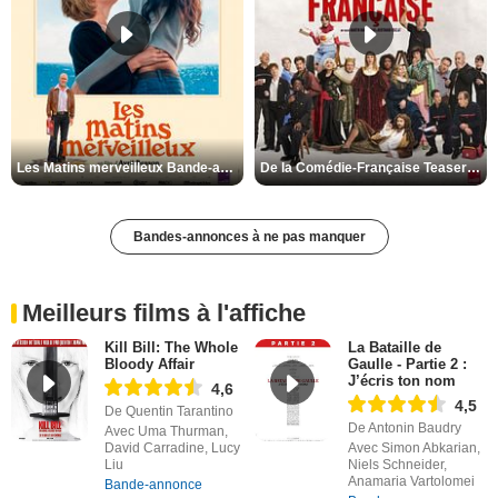
Les Matins merveilleux Bande-annonce VF
De la Comédie-Française Teaser VF
Bandes-annonces à ne pas manquer
Meilleurs films à l'affiche
Kill Bill: The Whole
La Bataille de
Bloody Affair
Gaulle - Partie 2 :
J’écris ton nom
4,6
4,5
De Quentin Tarantino
De Antonin Baudry
Avec Uma Thurman,
David Carradine, Lucy
Avec Simon Abkarian,
Liu
Niels Schneider,
Anamaria Vartolomei
Bande-annonce