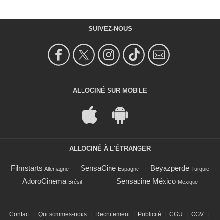
SUIVEZ-NOUS
ALLOCINÉ SUR MOBILE
ALLOCINÉ À L'ÉTRANGER
Filmstarts
SensaCine
Beyazperde
Allemagne
Espagne
Turquie
AdoroCinema
Sensacine México
Brésil
Mexique
Contact
|
Qui sommes-nous
|
Recrutement
|
Publicité
|
CGU
|
CGV
|