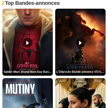
Top Bandes-annonces
Spider-Man: Brand New Day Bande-annonce VO STFR
L'Odyssée Bande-annonce VO STFR