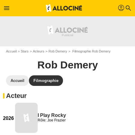
profil
menu
search
Accueil
Stars
Acteurs
Rob Demery
Filmographie Rob Demery
Rob Demery
Accueil
Filmographie
Acteur
I Play Rocky
2026
Rôle: Joe Frazier