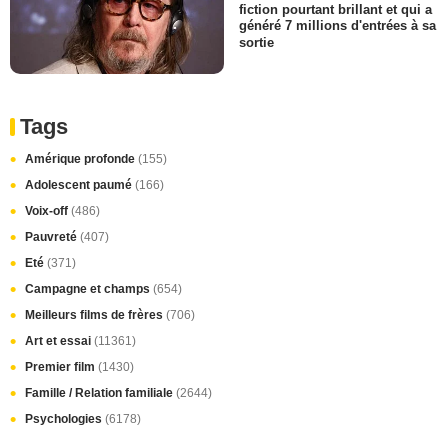
fiction pourtant brillant et qui a
généré 7 millions d'entrées à sa
sortie
Tags
Amérique profonde
(155)
Adolescent paumé
(166)
Voix-off
(486)
Pauvreté
(407)
Eté
(371)
Campagne et champs
(654)
Meilleurs films de frères
(706)
Art et essai
(11361)
Premier film
(1430)
Famille / Relation familiale
(2644)
Psychologies
(6178)