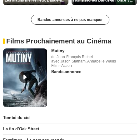
Les Matins merveilleux Bande-annonce VF
Home stories Bande-annonce VO STFR
Bandes-annonces à ne pas manquer
Films Prochainement au Cinéma
Mutiny
de Jean-François Richet
avec Jason Statham, Annabelle Wallis
Film - Action
Bande-annonce
Tombé du ciel
La fin d’Oak Street