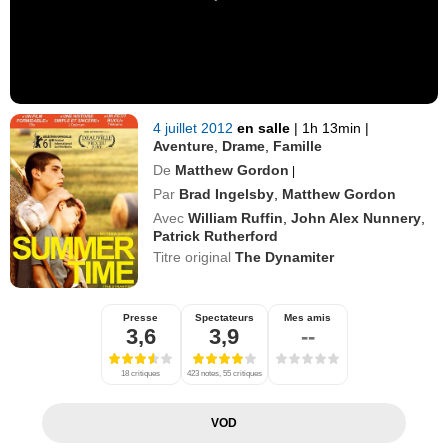
4 juillet 2012
en salle
|
1h 13min
|
Aventure
,
Drame
,
Famille
De
Matthew Gordon
|
Par
Brad Ingelsby
,
Matthew Gordon
Avec
William Ruffin
,
John Alex Nunnery
,
Patrick Rutherford
Titre original
The Dynamiter
Presse
Spectateurs
Mes amis
3,6
3,9
--
18 critiques
423 notes, 55 critiques
VOD