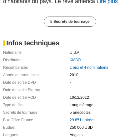
d’habitants du pays. Le rêve américa
Lire plus
5 Secrets de tournage
Infos techniques
Nationalité
U.S.A.
Distributeur
KMBO
Récompenses
1 prix et 4 nominations
Année de production
2010
Date de sortie DVD
-
Date de sortie Blu-ray
-
Date de sortie VOD
10/12/2012
Type de film
Long métrage
Secrets de tournage
5 anecdotes
Box Office France
29 851 entrées
Budget
250 000 USD
Langues
Anglais