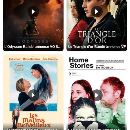
L'Odyssée Bande-annonce VO STFR
Le Triangle d'or Bande-annonce VF