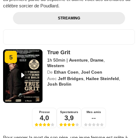
célèbre sorcier de Poudlard.
STREAMING
True Grit
5
1h 50min
|
Aventure
,
Drame
,
Western
De
Ethan Coen
,
Joel Coen
Avec
Jeff Bridges
,
Hailee Steinfeld
,
Josh Brolin
Presse
Spectateurs
Mes amis
4,0
3,9
--
Pour venger la mort de son père, une jeune femme est prête à