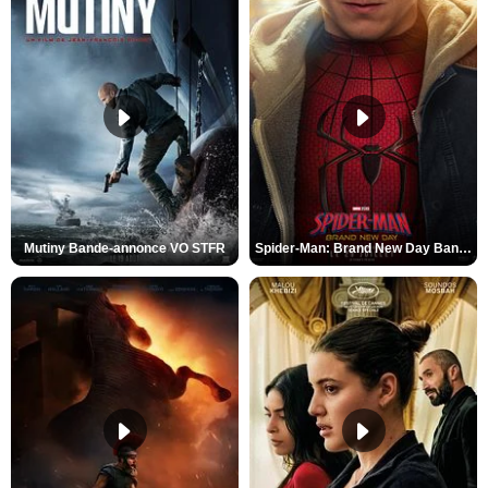
Mutiny Bande-annonce VO STFR
Spider-Man: Brand New Day Bande-annonce VO STFR