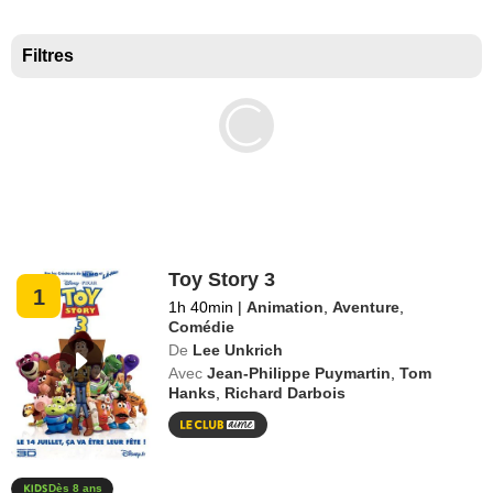
Meilleurs documentaires selon la presse
Filtres
Toy Story 3
1
1h 40min
|
Animation
,
Aventure
,
Comédie
De
Lee Unkrich
Avec
Jean-Philippe Puymartin
,
Tom
Hanks
,
Richard Darbois
Dès 8 ans