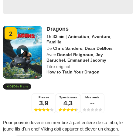
Dragons
2
1h 33min
|
Animation
,
Aventure
,
Famille
De
Chris Sanders
,
Dean DeBlois
Avec
Donald Reignoux
,
Jay
Baruchel
,
Emmanuel Jacomy
Titre original
How to Train Your Dragon
Dès 8 ans
Presse
Spectateurs
Mes amis
3,9
4,3
--
Pour pouvoir devenir un membre à part entière de sa tribu, le
jeune fils d'un chef Viking doit capturer et élever un dragon.