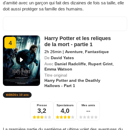
d'amitié avec un garçon qui fait des dizaines de fois sa taille, elle
doit aussi protéger sa famille des humains.
Harry Potter et les reliques
4
de la mort - partie 1
2h 26min
|
Aventure
,
Fantastique
De
David Yates
Avec
Daniel Radcliffe
,
Rupert Grint
,
Emma Watson
Titre original
Harry Potter and the Deathly
Hallows - Part 1
Dès 10 ans
Presse
Spectateurs
Mes amis
3,2
4,0
--
La première partie du septième et ultime volet des aventures du