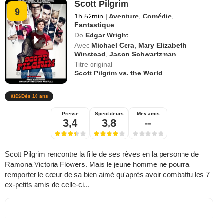
Scott Pilgrim
9
1h 52min
|
Aventure
,
Comédie
,
Fantastique
De
Edgar Wright
Avec
Michael Cera
,
Mary Elizabeth
Winstead
,
Jason Schwartzman
Titre original
Scott Pilgrim vs. the World
Dès 10 ans
Presse
Spectateurs
Mes amis
3,4
3,8
--
Scott Pilgrim rencontre la fille de ses rêves en la personne de
Ramona Victoria Flowers. Mais le jeune homme ne pourra
remporter le cœur de sa bien aimé qu'après avoir combattu les 7
ex-petits amis de celle-ci...