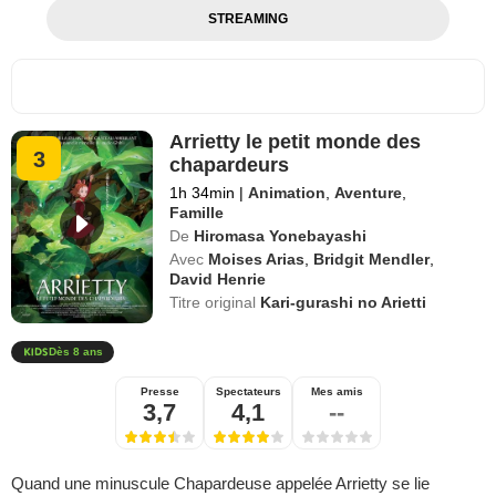
STREAMING
Arrietty le petit monde des
3
chapardeurs
1h 34min
|
Animation
,
Aventure
,
Famille
De
Hiromasa Yonebayashi
Avec
Moises Arias
,
Bridgit Mendler
,
David Henrie
Titre original
Kari-gurashi no Arietti
Dès 8 ans
Presse
Spectateurs
Mes amis
3,7
4,1
--
Quand une minuscule Chapardeuse appelée Arrietty se lie