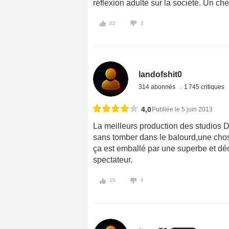
réflexion adulte sur la société. Un che
22
2
landofshit0
314 abonnés
1 745 critiques
4,0
Publiée le 5 juin 2013
La meilleurs production des studios 
sans tomber dans le balourd,une chos
ça est emballé par une superbe et dé
spectateur.
15
0