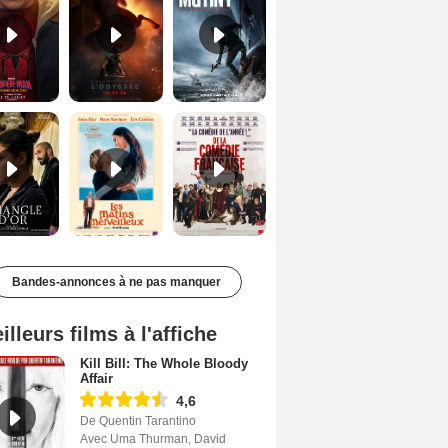
Le Triangle d'or Bande-annonce VF
Les Matins merveilleux Bande-annonce VF
De la Comédie-Française Teaser VF
Bandes-annonces à ne pas manquer
illeurs films à l'affiche
Kill Bill: The Whole Bloody
Affair
4,6
De Quentin Tarantino
Avec Uma Thurman, David