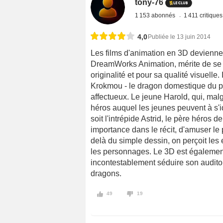
tony-76
1 153 abonnés
1 411 critique
4,0
Publiée le 13 juin 2014
Les films d'animation en 3D devienne
DreamWorks Animation, mérite de se r
originalité et pour sa qualité visuell
Krokmou - le dragon domestique du pr
affectueux. Le jeune Harold, qui, mal
héros auquel les jeunes peuvent à s'
soit l'intrépide Astrid, le père héros 
importance dans le récit, d'amuser le 
delà du simple dessin, on perçoit les
les personnages. Le 3D est également 
incontestablement séduire son auditoi
dragons.
49
19