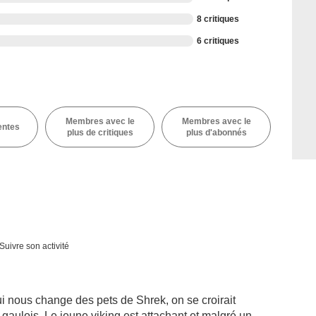
8 critiques
6 critiques
Membres avec le
Membres avec le
entes
plus de critiques
plus d'abonnés
Suivre son activité
i nous change des pets de Shrek, on se croirait
gaulois. Le jeune viking est attachant et malgré un