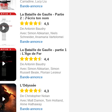
Carradine, Lucy Liu
Bande-annonce
La Bataille de Gaulle - Partie
2 : J’écris ton nom
4,5
De Antonin Baudry
Avec Simon Abkarian, Niels
Schneider, Anamaria Vartolomei
Bande-annonce
La Bataille de Gaulle - partie 1
: L'Âge de Fer
4,4
De Antonin Baudry
Avec Simon Abkarian, Simon
Russell Beale, Florian Lesieur
Bande-annonce
L'Odyssée
4,3
De Christopher Nolan
Avec Matt Damon, Tom Holland,
Anne Hathaway
Bande-annonce