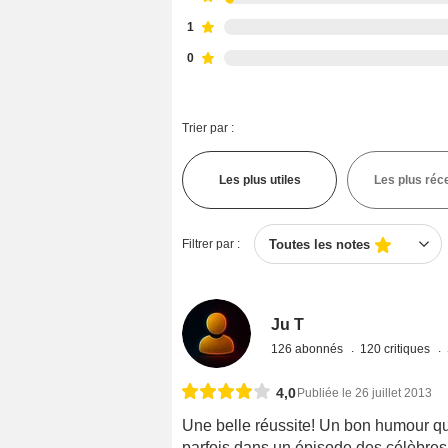
1
0
Trier par :
Les plus utiles
Les plus réc
Filtrer par :
Toutes les notes
Ju T
126 abonnés
120 critiques
4,0
Publiée le 26 juillet 2013
Une belle réussite! Un bon humour qu
parfois dans un épisode des célèbres 