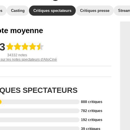
es
Casting
Critiques spectateurs
Critiques presse
Strea
te moyenne
,3
34332 notes
 sur les notes spectateurs d'AlloCiné
TIQUES SPECTATEURS
888 critiques
782 critiques
192 critiques
39 critiques