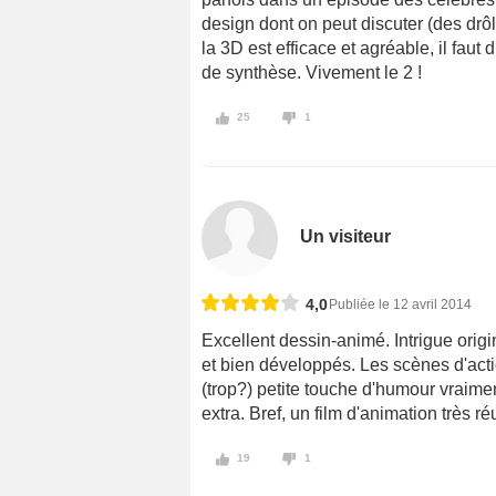
design dont on peut discuter (des drôl
la 3D est efficace et agréable, il fau
de synthèse. Vivement le 2 !
25
1
Un visiteur
4,0
Publiée le 12 avril 2014
Excellent dessin-animé. Intrigue orig
et bien développés. Les scènes d'actio
(trop?) petite touche d'humour vraime
extra. Bref, un film d'animation très réu
19
1