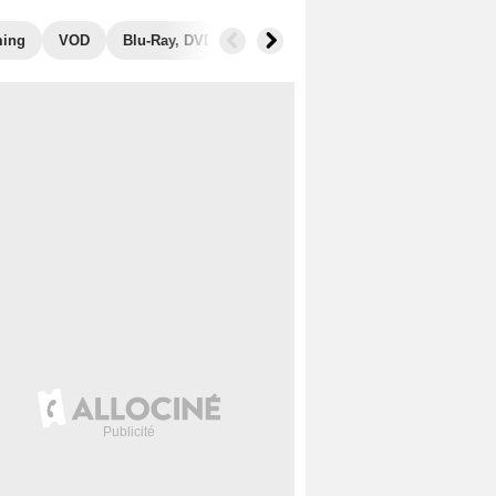
ming
VOD
Blu-Ray, DVD
Photos
Musique
Secrets de