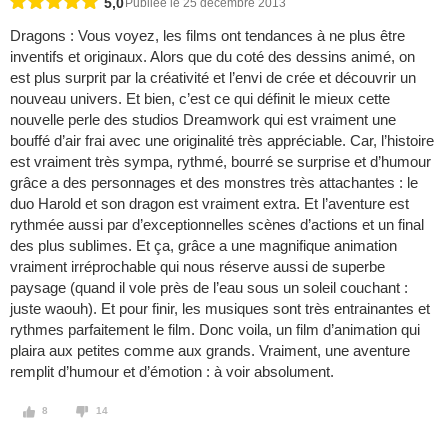
5,0
Publiée le 25 décembre 2013
Dragons : Vous voyez, les films ont tendances à ne plus être
inventifs et originaux. Alors que du coté des dessins animé, on
est plus surprit par la créativité et l’envi de crée et découvrir un
nouveau univers. Et bien, c’est ce qui définit le mieux cette
nouvelle perle des studios Dreamwork qui est vraiment une
bouffé d’air frai avec une originalité très appréciable. Car, l’histoire
est vraiment très sympa, rythmé, bourré se surprise et d’humour
grâce a des personnages et des monstres très attachantes : le
duo Harold et son dragon est vraiment extra. Et l’aventure est
rythmée aussi par d’exceptionnelles scènes d’actions et un final
des plus sublimes. Et ça, grâce a une magnifique animation
vraiment irréprochable qui nous réserve aussi de superbe
paysage (quand il vole près de l’eau sous un soleil couchant :
juste waouh). Et pour finir, les musiques sont très entrainantes et
rythmes parfaitement le film. Donc voila, un film d’animation qui
plaira aux petites comme aux grands. Vraiment, une aventure
remplit d’humour et d’émotion : à voir absolument.
8
14