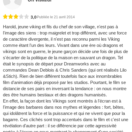
3,0
Publiée le 21 avril 2014
Harold, jeune viking et fils du chef de son village, n'est pas à
l'image des siens : trop maigrelet et trop différent, avec une force
de caractère divergente, il n'est pas reconnu parmi les Viking
comme étant l'un des leurs. Vivant dans une ère où dragons et
vikings sont en guerre, le jeune garçon décide une fois de plus de
s'écarter de la politique de la maison en sauvant un dragon. Tel
était le synopsis de départ pour Dreamworks avec au
commandes Dean Deblois & Chris Sanders (qui ont réalisés Lilo
&Stich). Rien de bien différent toutefois face aux innombrables
film d'animation déjà proposé par les studios. Pourtant, le film se
distancie de ses pairs en inversant la tendance : on nous montre
des être humains bestiaux et des dragons humanisés.
En effet, la façon dont les Vikings sont montrés à l'écran est à
l'image des barbares dans nos mythes et légendes : fort, bêtes,
qui idolâtrent la force et la puissance et qui ne vivent que pour la
bagarre. Ces clichés sont trop accentués dans le film et c'est une
révélation d'autre part : il se différencie par cette agressivité
portée à l'écran en nous montrant le changement d'une société