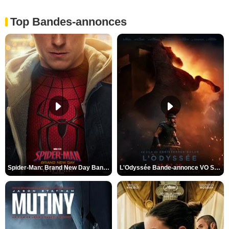
Top Bandes-annonces
Spider-Man: Brand New Day Bande-annonce VO STFR
L'Odyssée Bande-annonce VO STFR