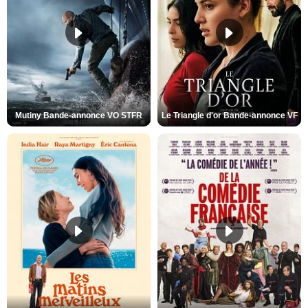
Mutiny Bande-annonce VO STFR
Le Triangle d'or Bande-annonce VF