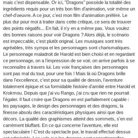
mais c'est dispensable. Or ici, "Dragons" possède la totalité des
ingrédients requis pour un très bon film d'animation, voir même un
chef-d'oeuvre. A ce jour, c'est mon film d'animation préféré. Le
plus dur pour moi à traiter dans cette critique, ce sera de trouver
des points négatifs... En fait, il n'y en a même pas. Vous voulez
des bonnes raisons pour voir Dragons ? Alors déjà, le scénario
est impeccable, c'est plutôt original. Les musiques sont très
agréables, très sympa et les personnages sont charismatiques.
Le personnage maladroit de Harold est bien choisi et en regardant
ce personnage, on a l'impression de se voir, on arrive parfois à se
reconnaître à travers lui. Les voix françaises des personnages
sont pas mal du tout, pour une fois ! Mais là où Dragons brille
dans l'excellence, c'est pour sa qualité de dessin, l'aventure
totalement épique et sa formidable histoire d'amitié entre Harold et
Krokmou. Depuis que j'ai vu Rango, j'ai cru que rien ne pourrait
l'égaler. Il faut croire que Dragons en est parfaitement capable :
les paysages, le design des personnages et des dragons, la
finesse absolu des caractéristiques physiques ainsi que des
décors. La qualité des graphismes atteint des sommets, s'en est
carrément bluffant. En ce qui concerne l'aventure, elle est
spectaculaire ! C'est du spectacle pur, le travail effectué dessus