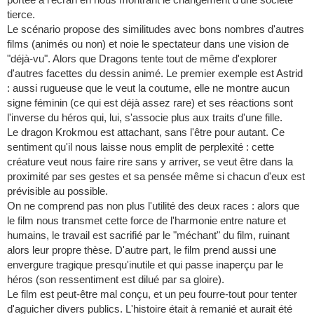
tierce.
Le scénario propose des similitudes avec bons nombres d'autres
films (animés ou non) et noie le spectateur dans une vision de
"déjà-vu". Alors que Dragons tente tout de même d'explorer
d'autres facettes du dessin animé. Le premier exemple est Astrid
: aussi rugueuse que le veut la coutume, elle ne montre aucun
signe féminin (ce qui est déjà assez rare) et ses réactions sont
l'inverse du héros qui, lui, s'associe plus aux traits d'une fille.
Le dragon Krokmou est attachant, sans l'être pour autant. Ce
sentiment qu'il nous laisse nous emplit de perplexité : cette
créature veut nous faire rire sans y arriver, se veut être dans la
proximité par ses gestes et sa pensée même si chacun d'eux est
prévisible au possible.
On ne comprend pas non plus l'utilité des deux races : alors que
le film nous transmet cette force de l'harmonie entre nature et
humains, le travail est sacrifié par le "méchant" du film, ruinant
alors leur propre thèse. D'autre part, le film prend aussi une
envergure tragique presqu'inutile et qui passe inaperçu par le
héros (son ressentiment est dilué par sa gloire).
Le film est peut-être mal conçu, et un peu fourre-tout pour tenter
d'aguicher divers publics. L'histoire était à remanié et aurait été