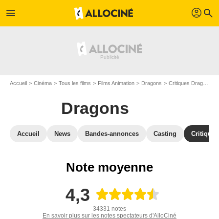
profil
menu
search
Accueil
Cinéma
Tous les films
Films Animation
Dragons
Critiques Dragons
Dragons
Accueil
News
Bandes-annonces
Casting
Critiques
Note moyenne
4,3
34331 notes
En savoir plus sur les notes spectateurs d'AlloCiné