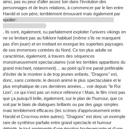
ainsi, pas eu peur d’aller assez loin dans l’évolution des
personnages et de leurs relations, à commencer par le lien entre
Harold et son père, terriblement émouvant mais également par
spoiler:
. Ils sont, également, su parfaitement exploiter l’univers vikings en
ne se limitant pas au folklore habituel (même s’ils ne manquent
pas d’en jouer) et en mettant en exergue les superbes paysages
de ses immenses contrées du Nord. Ce ton plus adulte se
caractérise, également, à travers des séquences
monstrueusement spectaculaires (voir les terribles apparitions du
grand méchant, notamment)… au point qu’il me parait préférable
d’éviter de le montrer à de trop jeunes enfants. "Dragons" est,
donc, sans conteste, le dessin animé le plus spectaculaire et le
plus emphatique de ces dernières années… voir depuis "le Roi
Lion", ce qui n’est pas un mince référence ! Mais, le film n’est pas
que ça puisqu’il brille, également, sur le plan de l’humour, que ce
soit par le biais de dialogues brillants ou par des gags simples
mais terriblement efficaces (les scènes d’apprivoisement entre
Harold et Crocmou entre autres). "Dragons" est donc un exemple
rare de synthèse parfaite entre grand spectacle et humour
débridé, le tout agrémenté d’une émotion bouleversante et d'une