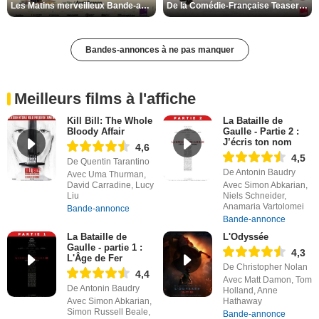
Les Matins merveilleux Bande-annonce VF
De la Comédie-Française Teaser VF
Bandes-annonces à ne pas manquer
Meilleurs films à l'affiche
Kill Bill: The Whole
La Bataille de
Bloody Affair
Gaulle - Partie 2 :
J’écris ton nom
4,6
4,5
De Quentin Tarantino
De Antonin Baudry
Avec Uma Thurman,
David Carradine, Lucy
Avec Simon Abkarian,
Liu
Niels Schneider,
Anamaria Vartolomei
Bande-annonce
Bande-annonce
La Bataille de
L'Odyssée
Gaulle - partie 1 :
4,3
L'Âge de Fer
De Christopher Nolan
4,4
Avec Matt Damon, Tom
De Antonin Baudry
Holland, Anne
Avec Simon Abkarian,
Hathaway
Simon Russell Beale,
Bande-annonce