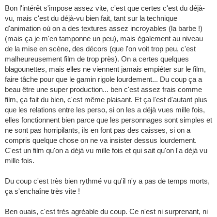
Bon l'intérêt s'impose assez vite, c'est que certes c'est du déjà-
vu, mais c'est du déjà-vu bien fait, tant sur la technique
d'animation où on a des textures assez incroyables (la barbe !)
(mais ça je m'en tamponne un peu), mais également au niveau
de la mise en scène, des décors (que l'on voit trop peu, c'est
malheureusement film de trop près). On a certes quelques
blagounettes, mais elles ne viennent jamais empiéter sur le film,
faire tâche pour que le gamin rigole lourdement... Du coup ça a
beau être une super production... ben c'est assez frais comme
film, ça fait du bien, c'est même plaisant. Et ça l'est d'autant plus
que les relations entre les perso, si on les a déjà vues mille fois,
elles fonctionnent bien parce que les personnages sont simples et
ne sont pas horripilants, ils en font pas des caisses, si on a
compris quelque chose on ne va insister dessus lourdement.
C'est un film qu'on a déjà vu mille fois et qui sait qu'on l'a déjà vu
mille fois.
Du coup c'est très bien rythmé vu qu'il n'y a pas de temps morts,
ça s'enchaîne très vite !
Ben ouais, c'est très agréable du coup. Ce n'est ni surprenant, ni