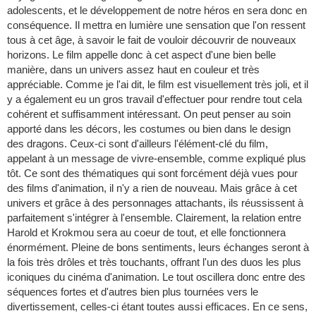
adolescents, et le développement de notre héros en sera donc en
conséquence. Il mettra en lumière une sensation que l'on ressent
tous à cet âge, à savoir le fait de vouloir découvrir de nouveaux
horizons. Le film appelle donc à cet aspect d'une bien belle
manière, dans un univers assez haut en couleur et très
appréciable. Comme je l'ai dit, le film est visuellement très joli, et il
y a également eu un gros travail d'effectuer pour rendre tout cela
cohérent et suffisamment intéressant. On peut penser au soin
apporté dans les décors, les costumes ou bien dans le design
des dragons. Ceux-ci sont d'ailleurs l'élément-clé du film,
appelant à un message de vivre-ensemble, comme expliqué plus
tôt. Ce sont des thématiques qui sont forcément déjà vues pour
des films d'animation, il n'y a rien de nouveau. Mais grâce à cet
univers et grâce à des personnages attachants, ils réussissent à
parfaitement s'intégrer à l'ensemble. Clairement, la relation entre
Harold et Krokmou sera au coeur de tout, et elle fonctionnera
énormément. Pleine de bons sentiments, leurs échanges seront à
la fois très drôles et très touchants, offrant l'un des duos les plus
iconiques du cinéma d'animation. Le tout oscillera donc entre des
séquences fortes et d'autres bien plus tournées vers le
divertissement, celles-ci étant toutes aussi efficaces. En ce sens,