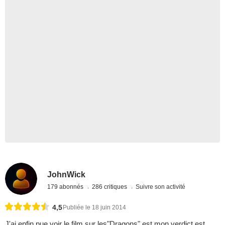
JohnWick
179 abonnés
286 critiques
Suivre son activité
4,5
Publiée le 18 juin 2014
J'ai enfin pue voir le film sur les"Dragons",est mon verdict est