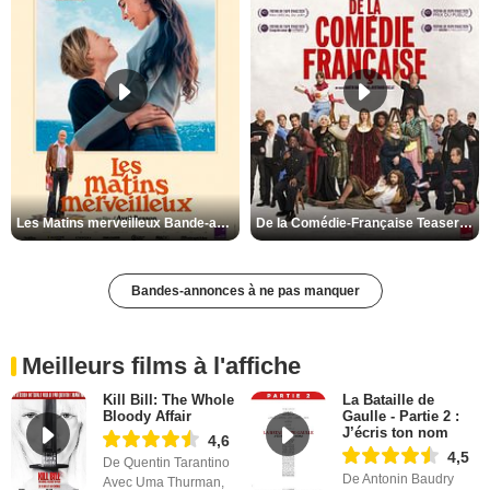
Les Matins merveilleux Bande-annonce VF
De la Comédie-Française Teaser VF
Bandes-annonces à ne pas manquer
Meilleurs films à l'affiche
Kill Bill: The Whole
La Bataille de
Bloody Affair
Gaulle - Partie 2 :
J’écris ton nom
4,6
4,5
De Quentin Tarantino
De Antonin Baudry
Avec Uma Thurman,