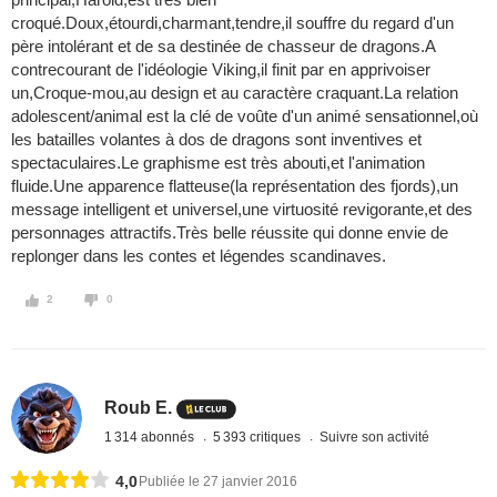
croqué.Doux,étourdi,charmant,tendre,il souffre du regard d'un
père intolérant et de sa destinée de chasseur de dragons.A
contrecourant de l'idéologie Viking,il finit par en apprivoiser
un,Croque-mou,au design et au caractère craquant.La relation
adolescent/animal est la clé de voûte d'un animé sensationnel,où
les batailles volantes à dos de dragons sont inventives et
spectaculaires.Le graphisme est très abouti,et l'animation
fluide.Une apparence flatteuse(la représentation des fjords),un
message intelligent et universel,une virtuosité revigorante,et des
personnages attractifs.Très belle réussite qui donne envie de
replonger dans les contes et légendes scandinaves.
2
0
Roub E.
1 314 abonnés
5 393 critiques
Suivre son activité
4,0
Publiée le 27 janvier 2016