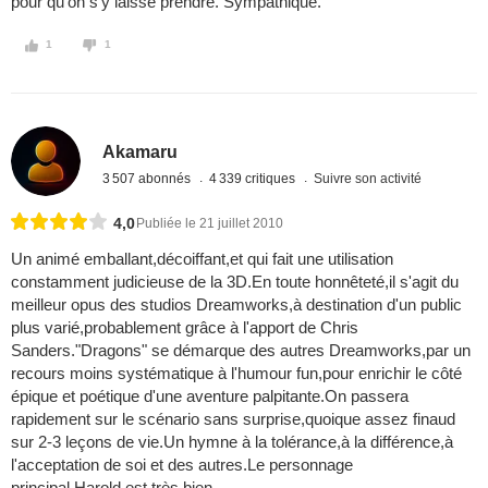
pour qu'on s'y laisse prendre. Sympathique.
1
1
Akamaru
3 507 abonnés
4 339 critiques
Suivre son activité
4,0
Publiée le 21 juillet 2010
Un animé emballant,décoiffant,et qui fait une utilisation
constamment judicieuse de la 3D.En toute honnêteté,il s'agit du
meilleur opus des studios Dreamworks,à destination d'un public
plus varié,probablement grâce à l'apport de Chris
Sanders."Dragons" se démarque des autres Dreamworks,par un
recours moins systématique à l'humour fun,pour enrichir le côté
épique et poétique d'une aventure palpitante.On passera
rapidement sur le scénario sans surprise,quoique assez finaud
sur 2-3 leçons de vie.Un hymne à la tolérance,à la différence,à
l'acceptation de soi et des autres.Le personnage
principal,Harold,est très bien