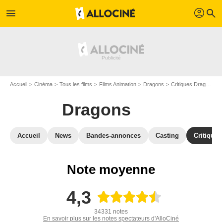
profil
menu
search
Accueil
Cinéma
Tous les films
Films Animation
Dragons
Critiques Dragons
Dragons
Accueil
News
Bandes-annonces
Casting
Critiques
Note moyenne
4,3
34331 notes
En savoir plus sur les notes spectateurs d'AlloCiné