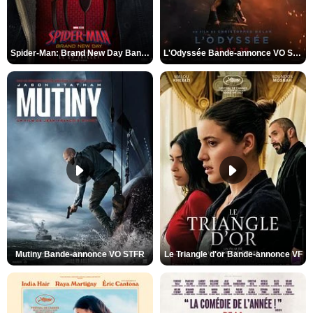
Spider-Man: Brand New Day Bande-annonce VO STFR
L'Odyssée Bande-annonce VO STFR
Mutiny Bande-annonce VO STFR
Le Triangle d'or Bande-annonce VF