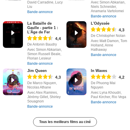
David Carradine, Lucy
Avec Simon Abkarian,
Liu
Niels Schneider,
Anamaria Vartolomei
Bande-annonce
Bande-annonce
La Bataille de
L'Odyssée
Gaulle - partie 1 :
4,3
L'Âge de Fer
De Christopher Nolan
4,4
Avec Matt Damon, Tom
De Antonin Baudry
Holland, Anne
Avec Simon Abkarian,
Hathaway
Simon Russell Beale,
Bande-annonce
Florian Lesieur
Bande-annonce
Jim Queen
In Waves
4,3
4,2
De Marco Nguyen,
De Phuong Mai
Nicolas Athane
Nguyen
Avec Alex Ramires,
Avec Lyna Khoudri,
Jérémy Gillet, Shirley
Paul Kircher, Rio Vega
Souagnon
Bande-annonce
Bande-annonce
Tous les meilleurs films au ciné