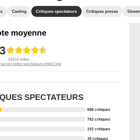
es
Casting
Critiques spectateurs
Critiques presse
Strea
te moyenne
,3
34333 notes
 sur les notes spectateurs d'AlloCiné
TIQUES SPECTATEURS
888 critiques
782 critiques
192 critiques
39 critiques