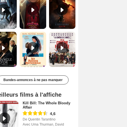
Le Triangle d'or Bande-annonce VF
Les Matins merveilleux Bande-annonce VF
De la Comédie-Française Teaser VF
Bandes-annonces à ne pas manquer
illeurs films à l'affiche
Kill Bill: The Whole Bloody
Affair
4,6
De Quentin Tarantino
Avec Uma Thurman, David