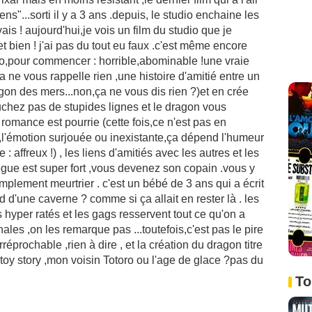
ns"...sorti il y a 3 ans .depuis, le studio enchaine les
is ! aujourd'hui,je vois un film du studio que je
et bien ! j'ai pas du tout eu faux .c'est même encore
io,pour commencer : horrible,abominable !une vraie
ça ne vous rappelle rien ,une histoire d'amitié entre un
gon des mers...non,ça ne vous dis rien ?)et en crée
ouchez pas de stupides lignes et le dragon vous
romance est pourrie (cette fois,ce n'est pas en
),l'émotion surjouée ou inexistante,ça dépend l'humeur
 affreux !) , les liens d'amitiés avec les autres et les
lègue est super fort ,vous devenez son copain .vous y
simplement meurtrier . c'est un bébé de 3 ans qui a écrit
 d'une caverne ? comme si ça allait en rester là . les
hyper ratés et les gags resservent tout ce qu'on a
ginales ,on les remarque pas ...toutefois,c'est pas le pire
irréprochable ,rien à dire , et la création du dragon titre
re toy story ,mon voisin Totoro ou l'age de glace ?pas du
To