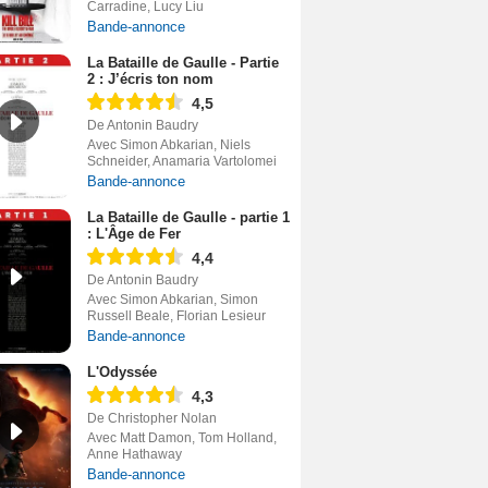
Carradine, Lucy Liu
Bande-annonce
La Bataille de Gaulle - Partie
2 : J’écris ton nom
4,5
De Antonin Baudry
Avec Simon Abkarian, Niels
Schneider, Anamaria Vartolomei
Bande-annonce
La Bataille de Gaulle - partie 1
: L'Âge de Fer
4,4
De Antonin Baudry
Avec Simon Abkarian, Simon
Russell Beale, Florian Lesieur
Bande-annonce
L'Odyssée
4,3
De Christopher Nolan
Avec Matt Damon, Tom Holland,
Anne Hathaway
Bande-annonce