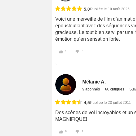
5,0
Publiée le 10 août 2025
Voici une merveille de film d’animat
époustouflant avec des séquences vir
gracieuse. Le tout bien servi par une 
émotion qu’en sensation forte.
1
0
Mélanie A.
9 abonnés
66 critiques
Suiv
4,5
Publiée le 23 juillet 2011
Des scènes de vol incroyables et un sc
MAGNIFIQUE!
0
1