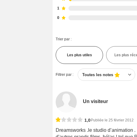
1
0
Trier par :
Les plus utiles
Les plus réc
Filtrer par :
Toutes les notes
Un visiteur
1,0
Publiée le 25 février 2012
Dreamsworks .le studio d’animation . 
d'autres grands films .hélas ! tel que P