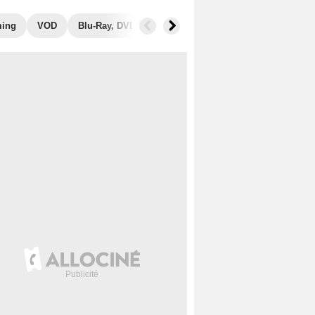
ming
VOD
Blu-Ray, DVD
Photos
Musique
Secrets de