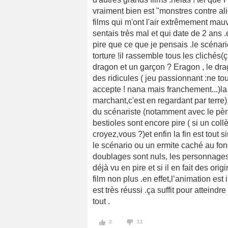
vraiment bien est "monstres contre alie
films qui m'ont l'air extrêmement mauva
sentais très mal et qui date de 2 ans .
pire que ce que je pensais .le scénar
torture !il rassemble tous les clichés(
dragon et un garçon ? Eragon , le dra
des ridicules ( jeu passionnant :ne t
accepte ! nana mais franchement...)la 
marchant,c'est en regardant par terre
du scénariste (notamment avec le père :
bestioles sont encore pire ( si un col
croyez,vous ?)et enfin la fin est tout 
le scénario ou un ermite caché au fond
doublages sont nuls, les personnages 
déjà vu en pire et si il en fait des ori
film non plus .en effet,l’animation est 
est très réussi .ça suffit pour atteind
tout .
2
11