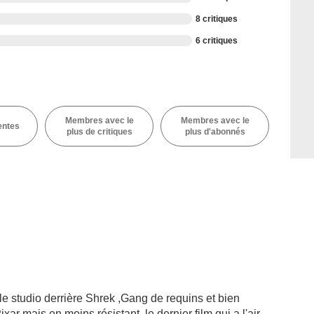
8 critiques
6 critiques
Membres avec le
Membres avec le
entes
plus de critiques
plus d'abonnés
le studio derrière Shrek ,Gang de requins et bien
ixar mais en moins résistant ,le dernier film qui a l'air