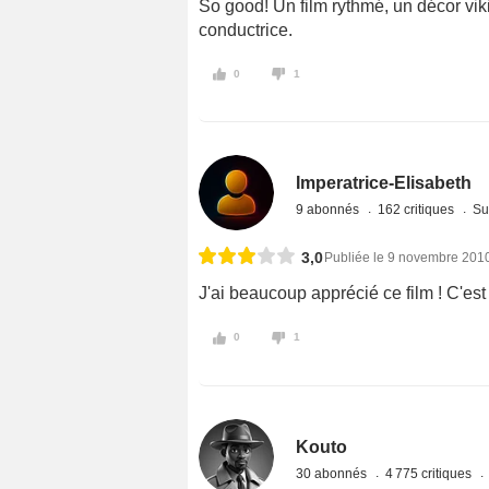
So good! Un film rythmé, un décor vik
conductrice.
0
1
Imperatrice-Elisabeth
9 abonnés
162 critiques
Su
3,0
Publiée le 9 novembre 201
J'ai beaucoup apprécié ce film ! C'est
0
1
Kouto
30 abonnés
4 775 critiques