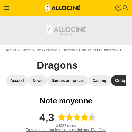
profil
menu
search
Accueil
Cinéma
Films Animation
Dragons
Critiques du film Dragons
Derniers Avis sur Dragons
Dragons
Accueil
News
Bandes-annonces
Casting
Critiques
Note moyenne
4,3
34337 notes
En savoir plus sur les notes spectateurs d'AlloCiné