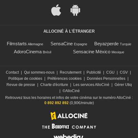
ALLOCINÉ À L'ÉTRANGER
Filmstarts
SensaCine
Beyazperde
Allemagne
Espagne
Turquie
AdoroCinema
Sensacine México
Brésil
Mexique
Contact
|
Qui sommes-nous
|
Recrutement
|
Publicité
|
CGU
|
CGV
|
Politique de cookies
|
Préférences cookies
|
Données Personnelles
|
Revue de presse
|
Charte d'écriture
|
Les services AlloCiné
|
Gérer Utiq
|
©AlloCiné
Retrouvez tous les horaires et infos de votre cinéma sur le numéro AlloCiné :
0 892 892 892
(0,90€/minute)