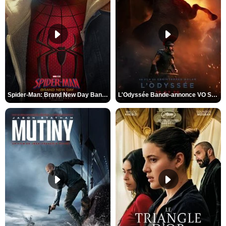
Spider-Man: Brand New Day Bande-annonce VO STFR
L'Odyssée Bande-annonce VO STFR