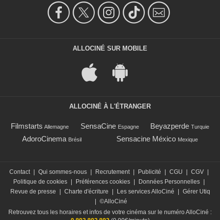
ALLOCINÉ SUR MOBILE
ALLOCINÉ À L'ÉTRANGER
Filmstarts
SensaCine
Beyazperde
Allemagne
Espagne
Turquie
AdoroCinema
Sensacine México
Brésil
Mexique
Contact
|
Qui sommes-nous
|
Recrutement
|
Publicité
|
CGU
|
CGV
|
Politique de cookies
|
Préférences cookies
|
Données Personnelles
|
Revue de presse
|
Charte d'écriture
|
Les services AlloCiné
|
Gérer Utiq
|
©AlloCiné
Retrouvez tous les horaires et infos de votre cinéma sur le numéro AlloCiné :