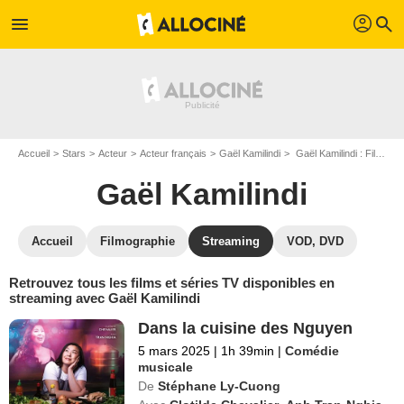
profil
menu
search
Accueil
Stars
Acteur
Acteur français
Gaël Kamilindi
Gaël Kamilindi : Films et séries online
Gaël Kamilindi
Accueil
Filmographie
Streaming
VOD, DVD
Retrouvez tous les films et séries TV disponibles en
streaming avec Gaël Kamilindi
Dans la cuisine des Nguyen
5 mars 2025
|
1h 39min
|
Comédie
musicale
De
Stéphane Ly-Cuong