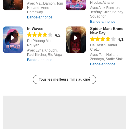
Nicolas Athane
Avec Matt Damon, Tom
Holland, Anne
Avec Alex Ramires,
Hathaway
Jérémy Gillet, Shirley
Souagnon
Bande-annonce
Bande-annonce
In Waves
Spider-Man: Brand
New Day
4,2
4,1
De Phuong Mai
Nguyen
De Destin Daniel
Cretton
Avec Lyna Khoudri,
Paul Kircher, Rio Vega
Avec Tom Holland,
Zendaya, Sadie Sink
Bande-annonce
Bande-annonce
Tous les meilleurs films au ciné