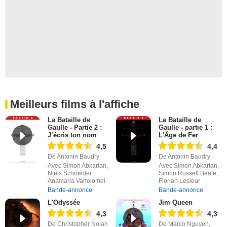
Meilleurs films à l'affiche
La Bataille de
La Bataille de
Gaulle - Partie 2 :
Gaulle - partie 1 :
J’écris ton nom
L'Âge de Fer
4,5
4,4
De Antonin Baudry
De Antonin Baudry
Avec Simon Abkarian,
Avec Simon Abkarian,
Niels Schneider,
Simon Russell Beale,
Anamaria Vartolomei
Florian Lesieur
Bande-annonce
Bande-annonce
L'Odyssée
Jim Queen
4,3
4,3
De Christopher Nolan
De Marco Nguyen,