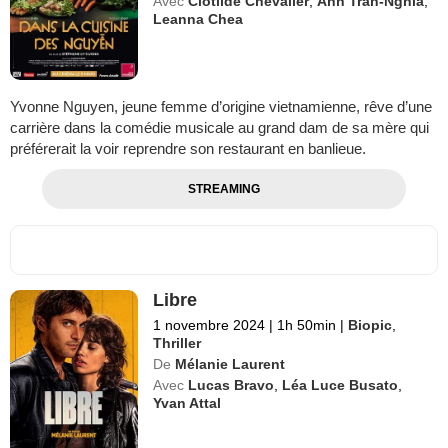
Avec
Clotilde Chevalier
,
Anh Tran-Nghia
,
Leanna Chea
Yvonne Nguyen, jeune femme d’origine vietnamienne, rêve d’une
carrière dans la comédie musicale au grand dam de sa mère qui
préférerait la voir reprendre son restaurant en banlieue.
STREAMING
Libre
1 novembre 2024
|
1h 50min
|
Biopic
,
Thriller
De
Mélanie Laurent
Avec
Lucas Bravo
,
Léa Luce Busato
,
Yvan Attal