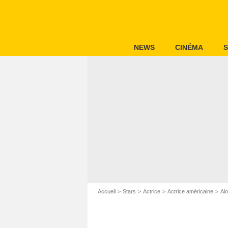
NEWS
CINÉMA
S
Accueil
Stars
Actrice
Actrice américaine
Al