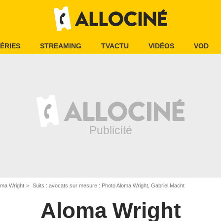
ÉRIES
STREAMING
TVACTU
VIDÉOS
VOD
oma Wright
Suits : avocats sur mesure : Photo Aloma Wright, Gabriel Macht
Aloma Wright